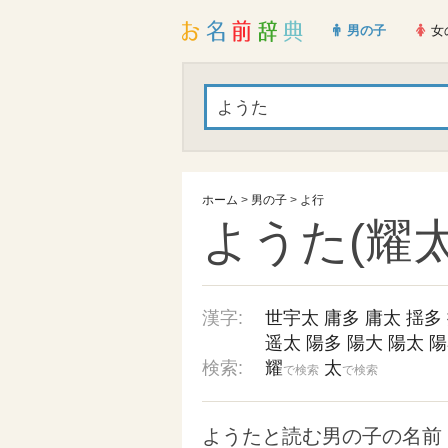
男の子
女
ホーム
>
男の子
>
よ行
ようた(耀太
漢字:
世宇太
庸多
庸太
揺多
遥太
陽多
陽大
陽太
陽
検索:
耀
太
で検索
で検索
ようたと読む男の子の名前 