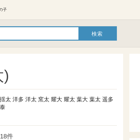
の子
)
揺太
洋多
洋太
窯太
耀大
耀太
葉大
葉太
遥多
泰
18件