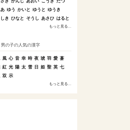
まさき
かんじ
あおい
こうき
たつ
とあ
ゆう
かいと
ゆうと
ゆうき
よしき
ひなと
そうし
あさひ
はると
もっと見る...
男の子の人気の漢字
水
風
心
音
幸
時
夜
琥
羽
愛
蒼
結
紅
光
陽
太
雪
日
姫
聖
英
七
速
双
示
もっと見る...