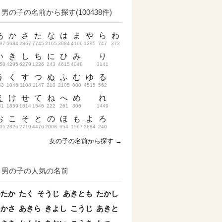
男の子の名前から探す(100438件)
あ
か
さ
た
な
は
ま
や
ら
わ
97
5684
2867
7745
2165
3084
4166
1295
747
372
い
き
し
ち
に
ひ
み
り
50
4295
6279
1226
243
4615
4048
3141
う
く
す
つ
ぬ
ふ
む
ゆ
る
53
1046
1108
1147
210
2105
800
4515
562
え
け
せ
て
ね
へ
め
れ
31
1859
1814
1546
222
261
306
1449
お
こ
そ
と
の
ほ
も
よ
ろ
05
2826
2710
4476
2008
654
1567
2684
240
女の子の名前から探す →
男の子の人気の名前
ゆたか
たく
そうじ
あきとも
たかし
つかさ
あきら
きよし
こうじ
あきと