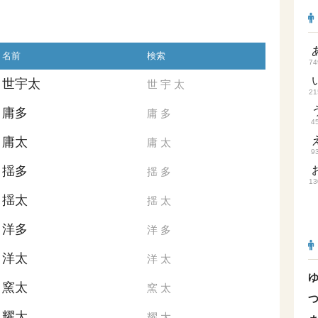
名前
検索
74
世宇太
世
宇
太
21
庸多
庸
多
4
庸太
庸
太
9
揺多
揺
多
13
揺太
揺
太
洋多
洋
多
洋太
洋
太
窯太
窯
太
耀大
耀
大