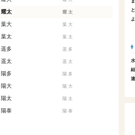
耀太
耀
太
葉大
葉
大
葉太
葉
太
遥多
遥
多
遥太
遥
太
陽多
陽
多
陽大
陽
大
陽太
陽
太
陽泰
陽
泰