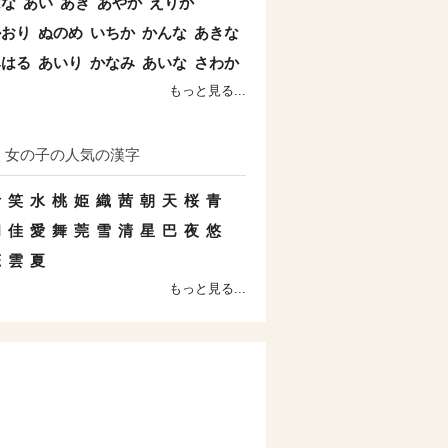
はな
あい
あき
あやか
えりか
かおり
ぬのめ
いちか
かんな
あきな
みはる
あいり
かなみ
あいな
さわか
もっと見る...
女の子の人気の漢字
叶
笑
水
桃
姫
織
茜
朝
天
桜
青
和
佳
愛
舞
莞
雪
清
星
巴
夜
悠
恋
雲
夏
もっと見る...