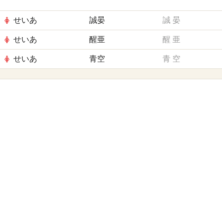
せいあ
誠晏
誠
晏
せいあ
醒亜
醒
亜
せいあ
青空
青
空