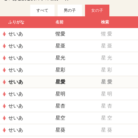
すべて
男の子
女の子
ふりがな
名前
検索
せいあ
惺愛
惺
愛
せいあ
星亜
星
亜
せいあ
星光
星
光
せいあ
星彩
星
彩
せいあ
星愛
星
愛
せいあ
星明
星
明
せいあ
星杏
星
杏
せいあ
星空
星
空
せいあ
星葵
星
葵