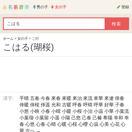
男の子
女の子
登録
ホーム
>
女の子
>
こ行
こはる(瑚桜)
漢字:
乎晴
五春
今春
來春
來暖
來治
來流
來華
來遼
倖春
倖暖
倖桜
倖遥
光和
古暖
呼春
呼晴
呼華
好華
子春
小悠
小映
小春
小晴
小暖
小桜
小治
小温
小華
小葉流
小葉瑠
小葉留
小遥
小陽
己悠
己春
己榛
希陽
幸和
幸
春
心悠
心春
心晴
心暖
心桜
心櫻
心温
心美
心花
心
華
次へ →