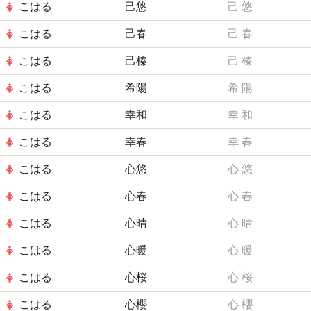
こはる
己悠
己
悠
こはる
己春
己
春
こはる
己榛
己
榛
こはる
希陽
希
陽
こはる
幸和
幸
和
こはる
幸春
幸
春
こはる
心悠
心
悠
こはる
心春
心
春
こはる
心晴
心
晴
こはる
心暖
心
暖
こはる
心桜
心
桜
こはる
心櫻
心
櫻