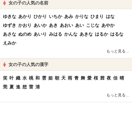
女の子の人気の名前
ゆきな
あかり
ひかり
いちか
あみ
かりな
ひまり
はな
ゆずき
かおり
あいか
あき
あおい
あい
こじな
あやか
あさな
ぬのめ
あいり
みはる
かんな
あきな
はるか
はるな
えみか
もっと見る...
女の子の人気の漢字
笑
叶
織
水
桃
和
雲
姫
朝
天
雨
青
舞
愛
桜
茜
夜
佳
晴
莞
夏
進
想
雷
清
もっと見る...