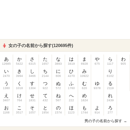
女の子の名前から探す(120695件)
あ
か
さ
た
な
は
ま
や
ら
わ
12685
5422
6315
1657
3893
3419
6928
675
1117
905
い
き
し
ち
に
ひ
み
り
2470
3994
3466
2144
606
4270
10922
6102
う
く
す
つ
ぬ
ふ
む
ゆ
る
1380
1018
1304
922
572
1760
620
9378
2119
え
け
せ
て
ね
へ
め
れ
3407
764
1831
432
567
222
1624
2439
お
こ
そ
と
の
ほ
も
よ
ろ
1168
3517
1057
1954
1574
1123
1744
914
277
男の子の名前から探す →