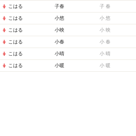
こはる
子春
子
春
こはる
小悠
小
悠
こはる
小映
小
映
こはる
小春
小
春
こはる
小晴
小
晴
こはる
小暖
小
暖