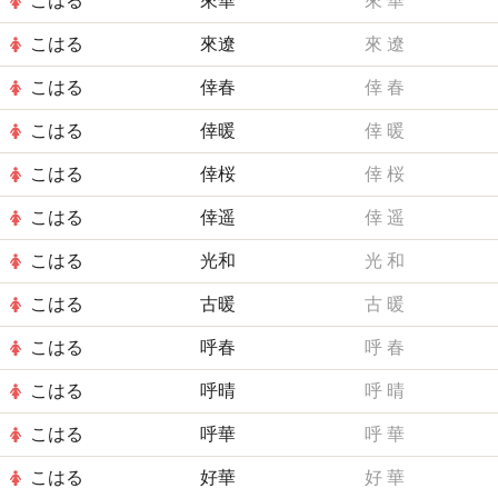
こはる
來華
來
華
こはる
來遼
來
遼
こはる
倖春
倖
春
こはる
倖暖
倖
暖
こはる
倖桜
倖
桜
こはる
倖遥
倖
遥
こはる
光和
光
和
こはる
古暖
古
暖
こはる
呼春
呼
春
こはる
呼晴
呼
晴
こはる
呼華
呼
華
こはる
好華
好
華