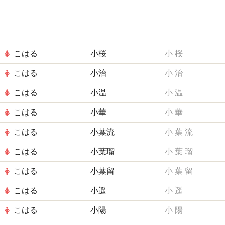
こはる
小桜
小
桜
こはる
小治
小
治
こはる
小温
小
温
こはる
小華
小
華
こはる
小葉流
小
葉
流
こはる
小葉瑠
小
葉
瑠
こはる
小葉留
小
葉
留
こはる
小遥
小
遥
こはる
小陽
小
陽