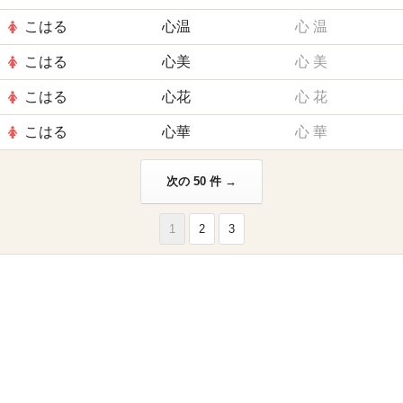
こはる
心温
心
温
こはる
心美
心
美
こはる
心花
心
花
こはる
心華
心
華
次の 50 件 →
1
2
3