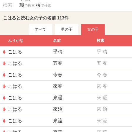
検索:
瑚
桜
で検索
で検索
こはると読む女の子の名前 113件
すべて
男の子
女の子
ふりがな
名前
検索
こはる
乎晴
乎
晴
こはる
五春
五
春
こはる
今春
今
春
こはる
來春
來
春
こはる
來暖
來
暖
こはる
來治
來
治
こはる
來流
來
流