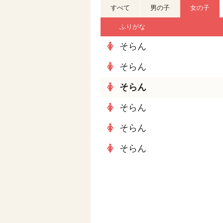
すべて
男の子
女の子
ふりがな
そらん
そらん
そらん
そらん
そらん
そらん