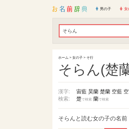
男の子
女
ホーム
>
女の子
>
そ行
そらん(楚蘭
漢字:
宙藍
昊蘭
楚蘭
空藍
空
検索:
楚
蘭
で検索
で検索
そらんと読む女の子の名前 