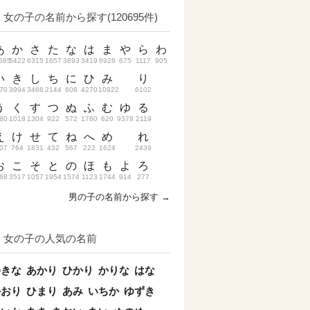
女の子の名前から探す(120695件)
あ
か
さ
た
な
は
ま
や
ら
わ
685
5422
6315
1657
3893
3419
6928
675
1117
905
い
き
し
ち
に
ひ
み
り
70
3994
3466
2144
606
4270
10922
6102
う
く
す
つ
ぬ
ふ
む
ゆ
る
80
1018
1304
922
572
1760
620
9378
2119
え
け
せ
て
ね
へ
め
れ
07
764
1831
432
567
222
1624
2439
お
こ
そ
と
の
ほ
も
よ
ろ
68
3517
1057
1954
1574
1123
1744
914
277
男の子の名前から探す →
女の子の人気の名前
ゆきな
あかり
ひかり
かりな
はな
かおり
ひまり
あみ
いちか
ゆずき