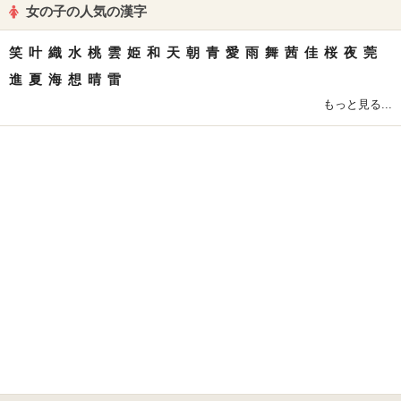
女の子の人気の漢字
笑
叶
織
水
桃
雲
姫
和
天
朝
青
愛
雨
舞
茜
佳
桜
夜
莞
進
夏
海
想
晴
雷
もっと見る...