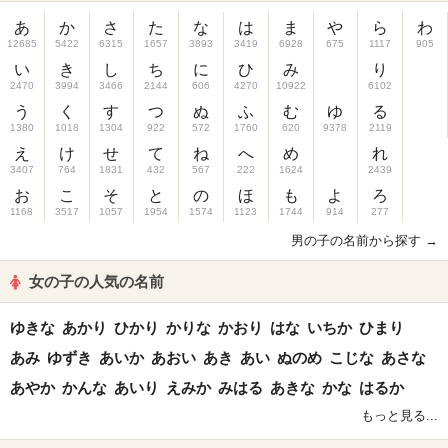
あ
か
さ
た
な
は
ま
や
ら
わ
12685
5422
6315
1657
3893
3419
6928
675
1117
905
い
き
し
ち
に
ひ
み
り
2470
3994
3466
2144
606
4270
10922
6102
う
く
す
つ
ぬ
ふ
む
ゆ
る
1380
1018
1304
922
572
1760
620
9378
2119
え
け
せ
て
ね
へ
め
れ
3407
764
1831
432
567
222
1624
2439
お
こ
そ
と
の
ほ
も
よ
ろ
1168
3517
1057
1954
1574
1123
1744
914
277
男の子の名前から探す →
女の子の人気の名前
ゆきな
あかり
ひかり
かりな
かおり
はな
いちか
ひまり
あみ
ゆずき
あいか
あおい
あき
あい
ぬのめ
こじな
あさな
あやか
かんな
あいり
えみか
みはる
あきな
かな
はるか
もっと見る...