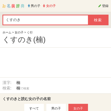
男の子
女の子
登録
ホーム
>
女の子
>
く行
くすのき(楠)
漢字:
楠
検索:
楠
で検索
くすのきと読む女の子の名前
すべて
男の子
女の子