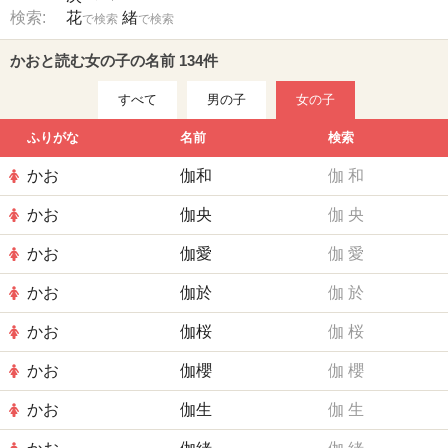
検索:
花
緒
で検索
で検索
かおと読む女の子の名前 134件
すべて
男の子
女の子
ふりがな
名前
検索
かお
伽和
伽
和
かお
伽央
伽
央
かお
伽愛
伽
愛
かお
伽於
伽
於
かお
伽桜
伽
桜
かお
伽櫻
伽
櫻
かお
伽生
伽
生