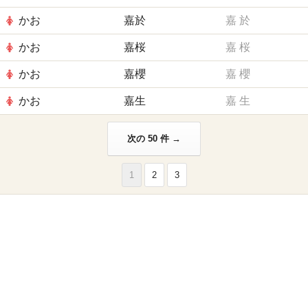
かお
嘉於
嘉
於
かお
嘉桜
嘉
桜
かお
嘉櫻
嘉
櫻
かお
嘉生
嘉
生
次の 50 件 →
1
2
3