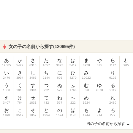
女の子の名前から探す(120695件)
あ
か
さ
た
な
は
ま
や
ら
わ
12685
5422
6315
1657
3893
3419
6928
675
1117
905
い
き
し
ち
に
ひ
み
り
2470
3994
3466
2144
606
4270
10922
6102
う
く
す
つ
ぬ
ふ
む
ゆ
る
1380
1018
1304
922
572
1760
620
9378
2119
え
け
せ
て
ね
へ
め
れ
3407
764
1831
432
567
222
1624
2439
お
こ
そ
と
の
ほ
も
よ
ろ
1168
3517
1057
1954
1574
1123
1744
914
277
男の子の名前から探す →