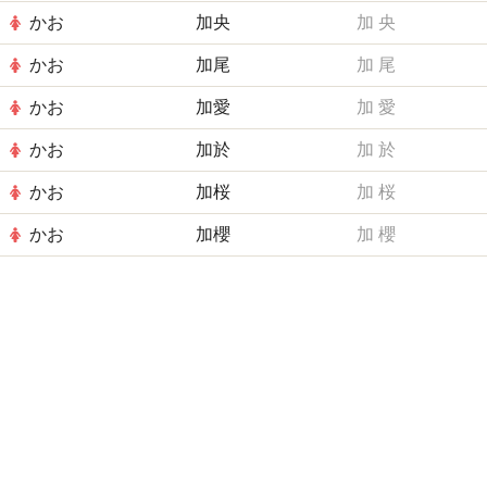
かお
加央
加
央
かお
加尾
加
尾
かお
加愛
加
愛
かお
加於
加
於
かお
加桜
加
桜
かお
加櫻
加
櫻