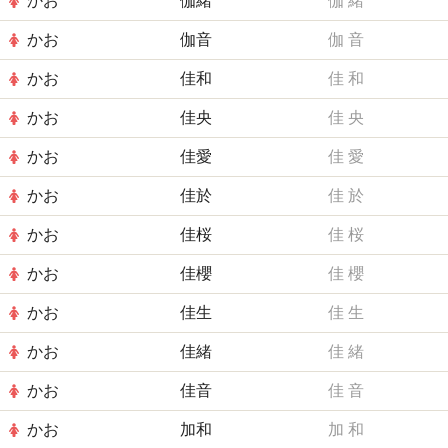
かお
伽緒
伽
緒
かお
伽音
伽
音
かお
佳和
佳
和
かお
佳央
佳
央
かお
佳愛
佳
愛
かお
佳於
佳
於
かお
佳桜
佳
桜
かお
佳櫻
佳
櫻
かお
佳生
佳
生
かお
佳緒
佳
緒
かお
佳音
佳
音
かお
加和
加
和