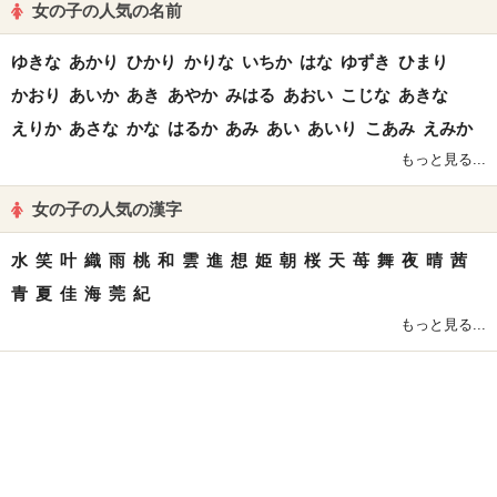
女の子の人気の名前
ゆきな
あかり
ひかり
かりな
いちか
はな
ゆずき
ひまり
かおり
あいか
あき
あやか
みはる
あおい
こじな
あきな
えりか
あさな
かな
はるか
あみ
あい
あいり
こあみ
えみか
もっと見る...
女の子の人気の漢字
水
笑
叶
織
雨
桃
和
雲
進
想
姫
朝
桜
天
苺
舞
夜
晴
茜
青
夏
佳
海
莞
紀
もっと見る...