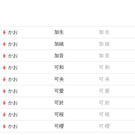
かお
加生
加
生
かお
加緒
加
緒
かお
加音
加
音
かお
可和
可
和
かお
可央
可
央
かお
可愛
可
愛
かお
可於
可
於
かお
可桜
可
桜
かお
可櫻
可
櫻