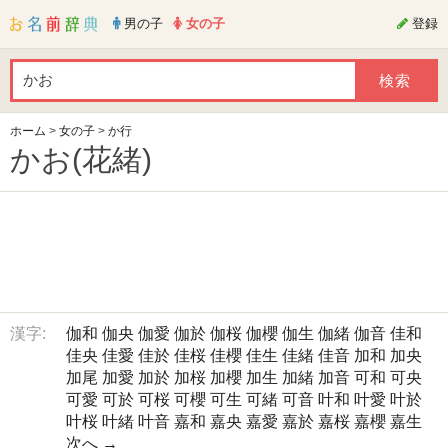
男の子
女の子
登録
ホーム
>
女の子
>
か行
かお(花緒)
漢字:
伽和
伽央
伽愛
伽於
伽桜
伽櫻
伽生
伽緒
伽音
佳和
佳央
佳愛
佳於
佳桜
佳櫻
佳生
佳緒
佳音
加和
加央
加尾
加愛
加於
加桜
加櫻
加生
加緒
加音
可和
可央
可愛
可於
可桜
可櫻
可生
可緒
可音
叶和
叶愛
叶於
叶桜
叶緒
叶音
嘉和
嘉央
嘉愛
嘉於
嘉桜
嘉櫻
嘉生
次へ →