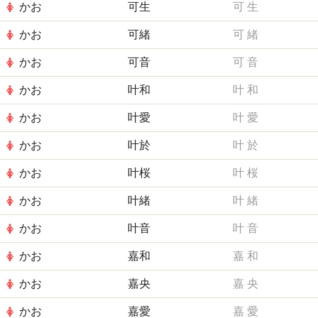
かお
可生
可
生
かお
可緒
可
緒
かお
可音
可
音
かお
叶和
叶
和
かお
叶愛
叶
愛
かお
叶於
叶
於
かお
叶桜
叶
桜
かお
叶緒
叶
緒
かお
叶音
叶
音
かお
嘉和
嘉
和
かお
嘉央
嘉
央
かお
嘉愛
嘉
愛