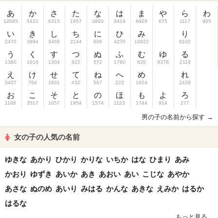
あ
か
さ
た
な
は
ま
や
ら
わ
12685
5422
6315
1657
3893
3419
6928
675
1117
905
い
き
し
ち
に
ひ
み
り
2470
3994
3466
2144
606
4270
10922
6102
う
く
す
つ
ぬ
ふ
む
ゆ
る
1380
1018
1304
922
572
1760
620
9378
2119
え
け
せ
て
ね
へ
め
れ
3407
764
1831
432
567
222
1624
2439
お
こ
そ
と
の
ほ
も
よ
ろ
1168
3517
1057
1954
1574
1123
1744
914
277
男の子の名前から探す →
女の子の人気の名前
ゆきな
あかり
ひかり
かりな
いちか
はな
ひまり
あみ
かおり
ゆずき
あいか
あき
あおい
あい
こじな
あやか
あさな
ぬのめ
あいり
みはる
かんな
あきな
えみか
はるか
はるな
もっと見る...