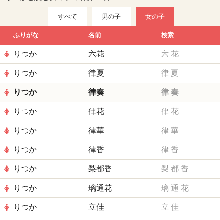
すべて
男の子
女の子
ふりがな
名前
検索
りつか
六花
六
花
りつか
律夏
律
夏
りつか
律奏
律
奏
りつか
律花
律
花
りつか
律華
律
華
りつか
律香
律
香
りつか
梨都香
梨
都
香
りつか
璃通花
璃
通
花
りつか
立佳
立
佳