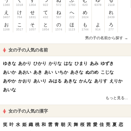
う
く
す
つ
ぬ
ふ
む
ゆ
る
1380
1018
1304
922
572
1760
620
9378
2119
え
け
せ
て
ね
へ
め
れ
3407
764
1831
432
567
222
1624
2439
お
こ
そ
と
の
ほ
も
よ
ろ
1168
3517
1057
1954
1574
1123
1744
914
277
男の子の名前から探す →
女の子の人気の名前
ゆきな
あかり
ひかり
かりな
はな
ひまり
あみ
ゆずき
あいか
あおい
あき
あい
いちか
あさな
ぬのめ
こじな
あやか
かおり
あいり
みはる
あきな
かんな
ありす
えりか
あいな
もっと見る...
女の子の人気の漢字
笑
叶
水
姫
織
桃
和
雲
青
朝
天
舞
桜
茜
愛
佳
莞
夏
恋