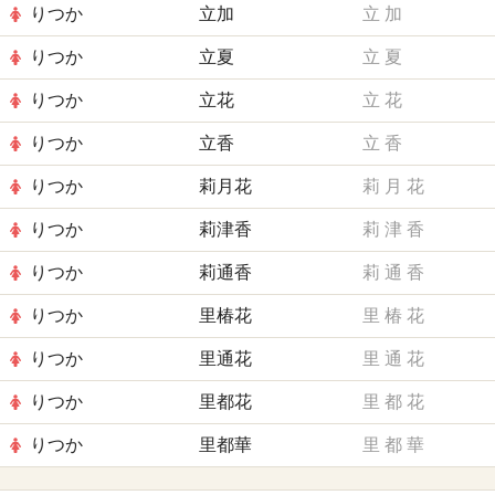
りつか
立加
立
加
りつか
立夏
立
夏
りつか
立花
立
花
りつか
立香
立
香
りつか
莉月花
莉
月
花
りつか
莉津香
莉
津
香
りつか
莉通香
莉
通
香
りつか
里椿花
里
椿
花
りつか
里通花
里
通
花
りつか
里都花
里
都
花
りつか
里都華
里
都
華