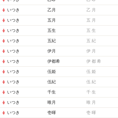
いつき
乙月
乙
月
いつき
五月
五
月
いつき
五生
五
生
いつき
五紀
五
紀
いつき
伊月
伊
月
いつき
伊都希
伊
都
希
いつき
伍姫
伍
姫
いつき
伍紀
伍
紀
いつき
千生
千
生
いつき
唯月
唯
月
いつき
壱暉
壱
暉