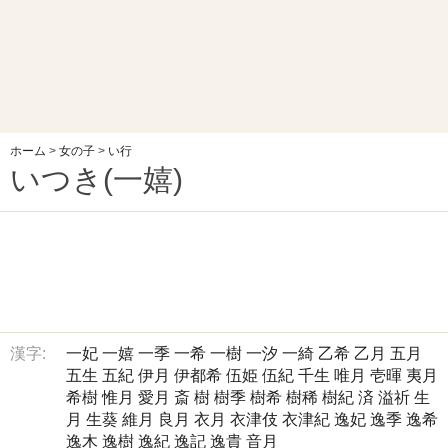
ホーム
>
女の子
>
い行
いつき(一嬉)
漢字:
一妃
一嬉
一季
一希
一樹
一汐
一綺
乙希
乙月
五月
五生
五紀
伊月
伊都希
伍姫
伍紀
千生
唯月
壱暉
夷月
希樹
惟月
愛月
斎
樹
樹季
樹希
樹稀
樹紀
済
溢祈
生
月
生葵
維月
良月
衣月
衣津伎
衣津紀
逸妃
逸季
逸希
逸木
逸樹
逸紀
逸記
逸貴
音月