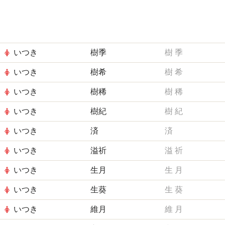
いつき
樹季
樹
季
いつき
樹希
樹
希
いつき
樹稀
樹
稀
いつき
樹紀
樹
紀
いつき
済
済
いつき
溢祈
溢
祈
いつき
生月
生
月
いつき
生葵
生
葵
いつき
維月
維
月