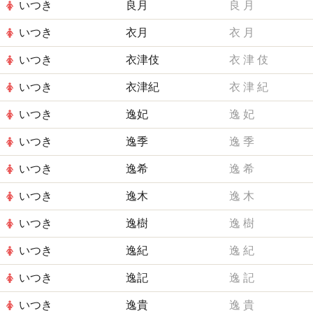
いつき
良月
良
月
いつき
衣月
衣
月
いつき
衣津伎
衣
津
伎
いつき
衣津紀
衣
津
紀
いつき
逸妃
逸
妃
いつき
逸季
逸
季
いつき
逸希
逸
希
いつき
逸木
逸
木
いつき
逸樹
逸
樹
いつき
逸紀
逸
紀
いつき
逸記
逸
記
いつき
逸貴
逸
貴