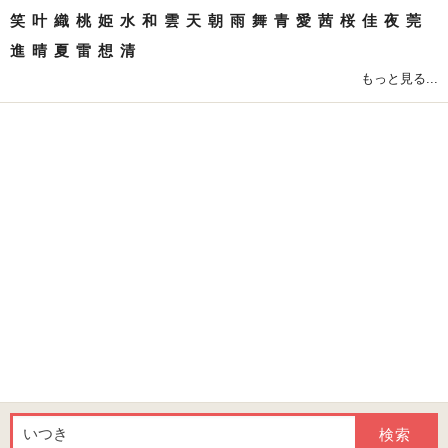
笑
叶
織
桃
姫
水
和
雲
天
朝
雨
舞
青
愛
茜
桜
佳
夜
莞
進
晴
夏
雷
想
清
もっと見る...