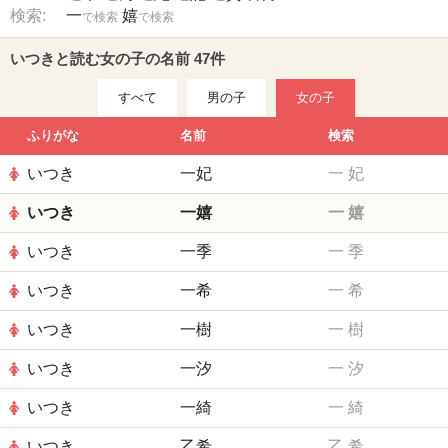
検索:
一
嬉
で検索
で検索
いつきと読む女の子の名前 47件
すべて
男の子
女の子
ふりがな
名前
検索
いつき
一妃
一
妃
いつき
一嬉
一
嬉
いつき
一季
一
季
いつき
一希
一
希
いつき
一樹
一
樹
いつき
一汐
一
汐
いつき
一綺
一
綺
いつき
乙希
乙
希