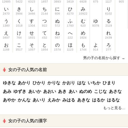
12685
5422
6315
1657
3893
3419
6928
675
1117
905
い
き
し
ち
に
ひ
み
り
2470
3994
3466
2144
606
4270
10922
6102
う
く
す
つ
ぬ
ふ
む
ゆ
る
1380
1018
1304
922
572
1760
620
9378
2119
え
け
せ
て
ね
へ
め
れ
3407
764
1831
432
567
222
1624
2439
お
こ
そ
と
の
ほ
も
よ
ろ
1168
3517
1057
1954
1574
1123
1744
914
277
男の子の名前から探す →
女の子の人気の名前
ゆきな
あかり
ひかり
かりな
かおり
はな
いちか
ひまり
あみ
ゆずき
あいか
あおい
あき
あい
ぬのめ
こじな
あさな
あやか
かんな
あいり
えみか
みはる
あきな
はるか
はるな
もっと見る...
女の子の人気の漢字