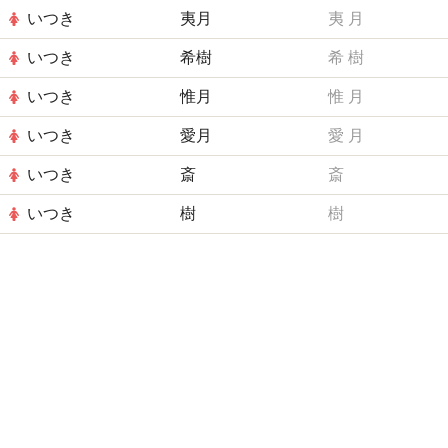
いつき
夷月
夷
月
いつき
希樹
希
樹
いつき
惟月
惟
月
いつき
愛月
愛
月
いつき
斎
斎
いつき
樹
樹