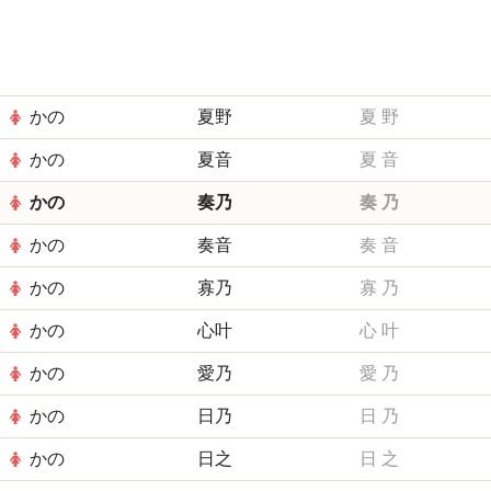
かの
夏野
夏
野
かの
夏音
夏
音
かの
奏乃
奏
乃
かの
奏音
奏
音
かの
寡乃
寡
乃
かの
心叶
心
叶
かの
愛乃
愛
乃
かの
日乃
日
乃
かの
日之
日
之