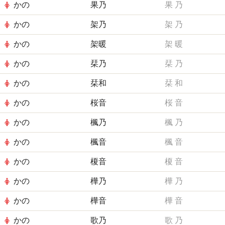
かの
果乃
果
乃
かの
架乃
架
乃
かの
架暖
架
暖
かの
栞乃
栞
乃
かの
栞和
栞
和
かの
桜音
桜
音
かの
楓乃
楓
乃
かの
楓音
楓
音
かの
榎音
榎
音
かの
樺乃
樺
乃
かの
樺音
樺
音
かの
歌乃
歌
乃