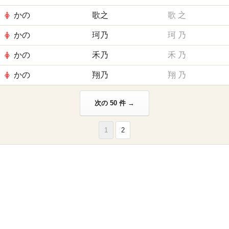
かの
歌之
歌
之
かの
珂乃
珂
乃
かの
禾乃
禾
乃
かの
翔乃
翔
乃
次の 50 件 →
1
2