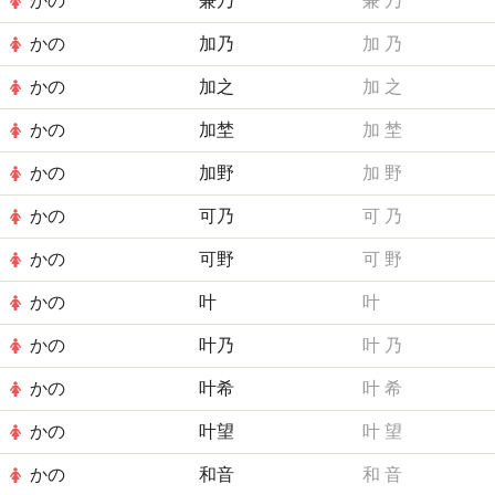
かの
兼乃
兼
乃
かの
加乃
加
乃
かの
加之
加
之
かの
加埜
加
埜
かの
加野
加
野
かの
可乃
可
乃
かの
可野
可
野
かの
叶
叶
かの
叶乃
叶
乃
かの
叶希
叶
希
かの
叶望
叶
望
かの
和音
和
音