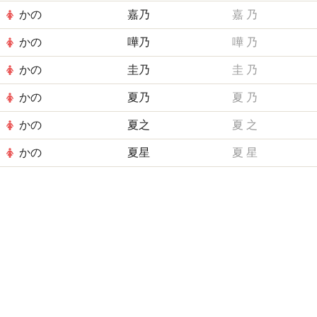
かの
嘉乃
嘉
乃
かの
嘩乃
嘩
乃
かの
圭乃
圭
乃
かの
夏乃
夏
乃
かの
夏之
夏
之
かの
夏星
夏
星