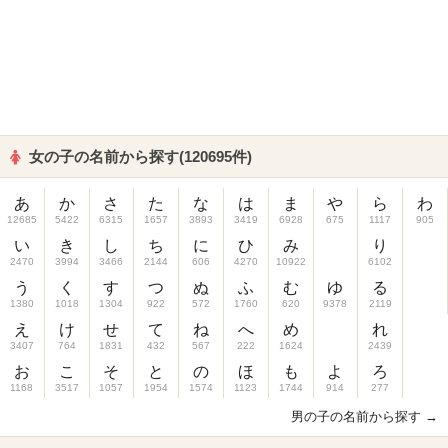
女の子の名前から探す(120695件)
あ
か
さ
た
な
は
ま
や
ら
わ
12685
5422
6315
1657
3893
3419
6928
675
1117
905
い
き
し
ち
に
ひ
み
り
2470
3994
3466
2144
606
4270
10922
6102
う
く
す
つ
ぬ
ふ
む
ゆ
る
1380
1018
1304
922
572
1760
620
9378
2119
え
け
せ
て
ね
へ
め
れ
3407
764
1831
432
567
222
1624
2439
お
こ
そ
と
の
ほ
も
よ
ろ
1168
3517
1057
1954
1574
1123
1744
914
277
男の子の名前から探す →