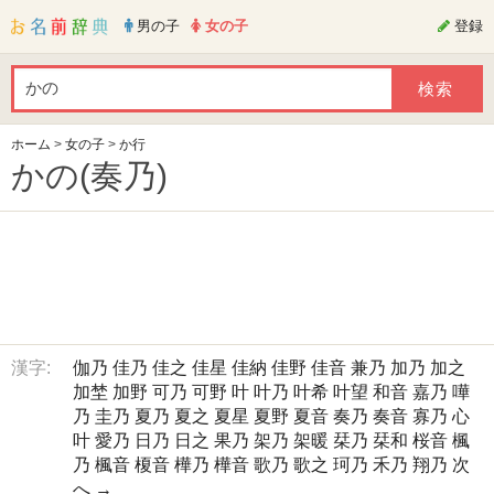
男の子
女の子
登録
ホーム
>
女の子
>
か行
かの(奏乃)
漢字:
伽乃
佳乃
佳之
佳星
佳納
佳野
佳音
兼乃
加乃
加之
加埜
加野
可乃
可野
叶
叶乃
叶希
叶望
和音
嘉乃
嘩
乃
圭乃
夏乃
夏之
夏星
夏野
夏音
奏乃
奏音
寡乃
心
叶
愛乃
日乃
日之
果乃
架乃
架暖
栞乃
栞和
桜音
楓
乃
楓音
榎音
樺乃
樺音
歌乃
歌之
珂乃
禾乃
翔乃
次
へ →