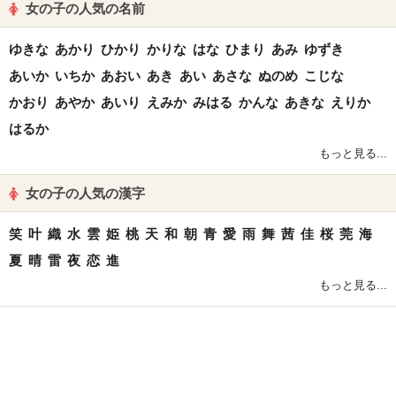
女の子の人気の名前
ゆきな
あかり
ひかり
かりな
はな
ひまり
あみ
ゆずき
あいか
いちか
あおい
あき
あい
あさな
ぬのめ
こじな
かおり
あやか
あいり
えみか
みはる
かんな
あきな
えりか
はるか
もっと見る...
女の子の人気の漢字
笑
叶
織
水
雲
姫
桃
天
和
朝
青
愛
雨
舞
茜
佳
桜
莞
海
夏
晴
雷
夜
恋
進
もっと見る...