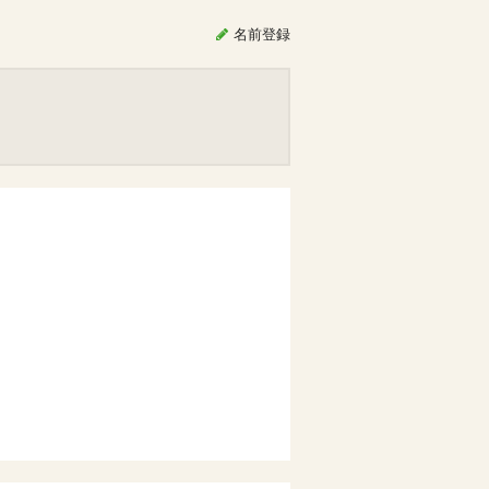
名前
登録