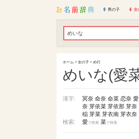
男の子
女
ホーム
>
女の子
>
め行
めいな(愛菜
漢字:
冥奈
命奈
命菜
恋奈
愛
奈
芽依菜
芽依那
芽奈
稲
芽菜
芽衣南
芽衣奈
検索:
愛
菜
で検索
で検索