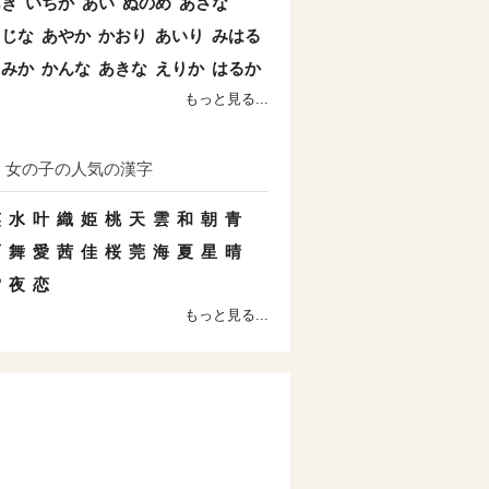
あき
いちか
あい
ぬのめ
あさな
こじな
あやか
かおり
あいり
みはる
えみか
かんな
あきな
えりか
はるか
もっと見る...
女の子の人気の漢字
笑
水
叶
織
姫
桃
天
雲
和
朝
青
雨
舞
愛
茜
佳
桜
莞
海
夏
星
晴
雷
夜
恋
もっと見る...