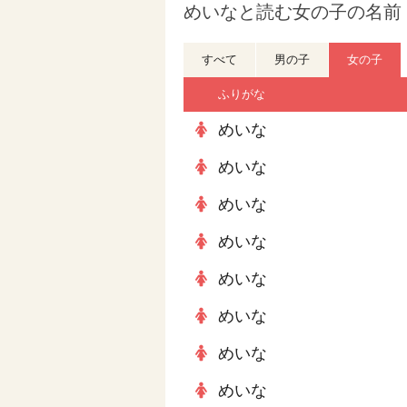
めいなと読む女の子の名前 
すべて
男の子
女の子
ふりがな
めいな
めいな
めいな
めいな
めいな
めいな
めいな
めいな