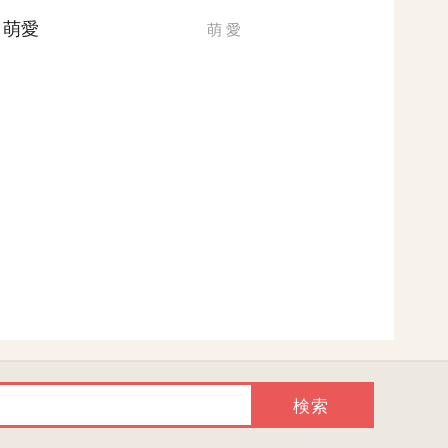
萌愛
萌
愛