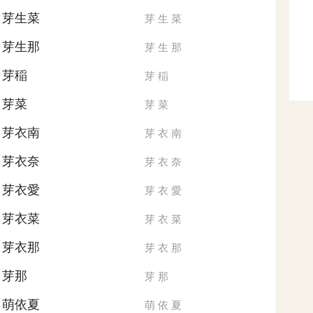
芽生菜
芽
生
菜
芽生那
芽
生
那
芽稲
芽
稲
芽菜
芽
菜
芽衣南
芽
衣
南
芽衣奈
芽
衣
奈
芽衣愛
芽
衣
愛
芽衣菜
芽
衣
菜
芽衣那
芽
衣
那
芽那
芽
那
萌依夏
萌
依
夏