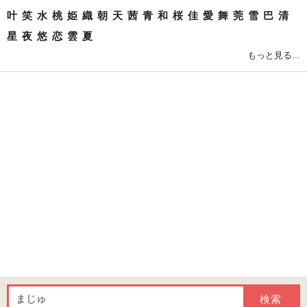
叶
笑
水
桃
姫
織
朝
天
茜
青
和
桜
佳
愛
舞
莞
雪
巴
清
星
夜
悠
恋
雲
夏
もっと見る...