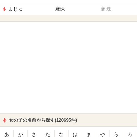
まじゅ
麻珠
麻
珠
女の子の名前から探す(120695件)
あ
か
さ
た
な
は
ま
や
ら
わ