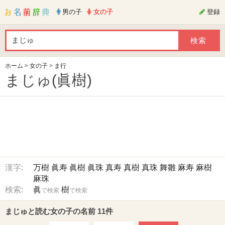
男の子
女の子
登録
ホーム
>
女の子
>
ま行
まじゅ(眞樹)
漢字:
万樹
眞寿
眞樹
眞珠
真寿
真樹
真珠
舞雛
麻寿
麻樹
麻珠
検索:
眞
樹
で検索
で検索
まじゅと読む女の子の名前 11件