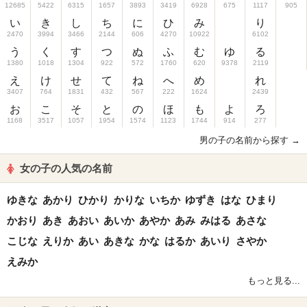
12685
5422
6315
1657
3893
3419
6928
675
1117
905
い
き
し
ち
に
ひ
み
り
2470
3994
3466
2144
606
4270
10922
6102
う
く
す
つ
ぬ
ふ
む
ゆ
る
1380
1018
1304
922
572
1760
620
9378
2119
え
け
せ
て
ね
へ
め
れ
3407
764
1831
432
567
222
1624
2439
お
こ
そ
と
の
ほ
も
よ
ろ
1168
3517
1057
1954
1574
1123
1744
914
277
男の子の名前から探す →
女の子の人気の名前
ゆきな
あかり
ひかり
かりな
いちか
ゆずき
はな
ひまり
かおり
あき
あおい
あいか
あやか
あみ
みはる
あさな
こじな
えりか
あい
あきな
かな
はるか
あいり
さやか
えみか
もっと見る...