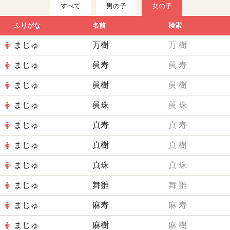
すべて
男の子
女の子
ふりがな
名前
検索
まじゅ
万樹
万
樹
まじゅ
眞寿
眞
寿
まじゅ
眞樹
眞
樹
まじゅ
眞珠
眞
珠
まじゅ
真寿
真
寿
まじゅ
真樹
真
樹
まじゅ
真珠
真
珠
まじゅ
舞雛
舞
雛
まじゅ
麻寿
麻
寿
まじゅ
麻樹
麻
樹