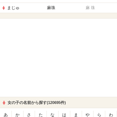
まじゅ
麻珠
麻
珠
女の子の名前から探す(120695件)
あ
か
さ
た
な
は
ま
や
ら
わ