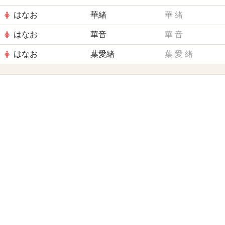
はなお
華緒
華
緒
はなお
華音
華
音
はなお
葉愛緒
葉
愛
緒