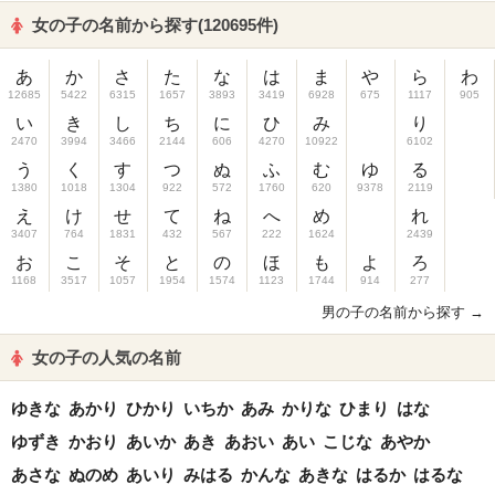
女の子の名前から探す(120695件)
あ
か
さ
た
な
は
ま
や
ら
わ
12685
5422
6315
1657
3893
3419
6928
675
1117
905
い
き
し
ち
に
ひ
み
り
2470
3994
3466
2144
606
4270
10922
6102
う
く
す
つ
ぬ
ふ
む
ゆ
る
1380
1018
1304
922
572
1760
620
9378
2119
え
け
せ
て
ね
へ
め
れ
3407
764
1831
432
567
222
1624
2439
お
こ
そ
と
の
ほ
も
よ
ろ
1168
3517
1057
1954
1574
1123
1744
914
277
男の子の名前から探す →
女の子の人気の名前
ゆきな
あかり
ひかり
いちか
あみ
かりな
ひまり
はな
ゆずき
かおり
あいか
あき
あおい
あい
こじな
あやか
あさな
ぬのめ
あいり
みはる
かんな
あきな
はるか
はるな