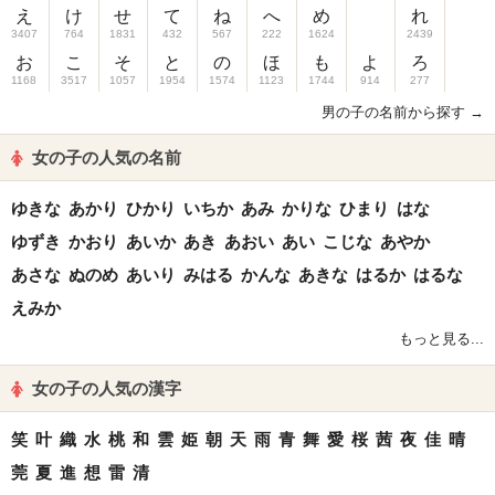
え
け
せ
て
ね
へ
め
れ
3407
764
1831
432
567
222
1624
2439
お
こ
そ
と
の
ほ
も
よ
ろ
1168
3517
1057
1954
1574
1123
1744
914
277
男の子の名前から探す →
女の子の人気の名前
ゆきな
あかり
ひかり
いちか
あみ
かりな
ひまり
はな
ゆずき
かおり
あいか
あき
あおい
あい
こじな
あやか
あさな
ぬのめ
あいり
みはる
かんな
あきな
はるか
はるな
えみか
もっと見る...
女の子の人気の漢字
笑
叶
織
水
桃
和
雲
姫
朝
天
雨
青
舞
愛
桜
茜
夜
佳
晴
莞
夏
進
想
雷
清