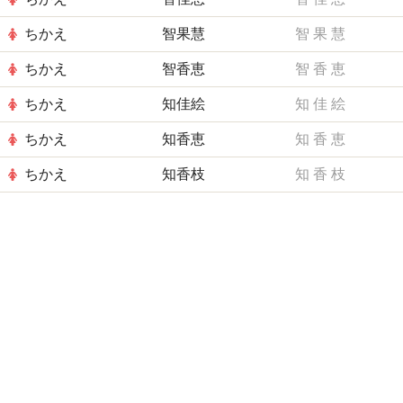
ちかえ
智果慧
智
果
慧
ちかえ
智香恵
智
香
恵
ちかえ
知佳絵
知
佳
絵
ちかえ
知香恵
知
香
恵
ちかえ
知香枝
知
香
枝