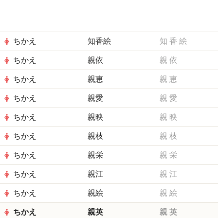
ちかえ
知香絵
知
香
絵
ちかえ
親依
親
依
ちかえ
親恵
親
恵
ちかえ
親愛
親
愛
ちかえ
親映
親
映
ちかえ
親枝
親
枝
ちかえ
親栄
親
栄
ちかえ
親江
親
江
ちかえ
親絵
親
絵
ちかえ
親英
親
英