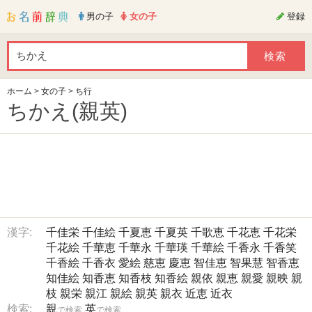
男の子
女の子
登録
ホーム
>
女の子
>
ち行
ちかえ(親英)
漢字:
千佳栄
千佳絵
千夏恵
千夏英
千歌恵
千花恵
千花栄
千花絵
千華恵
千華永
千華瑛
千華絵
千香永
千香笑
千香絵
千香衣
愛絵
慈恵
慶恵
智佳恵
智果慧
智香恵
知佳絵
知香恵
知香枝
知香絵
親依
親恵
親愛
親映
親
枝
親栄
親江
親絵
親英
親衣
近恵
近衣
検索:
親
英
で検索
で検索