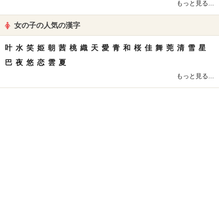
もっと見る...
女の子の人気の漢字
叶
水
笑
姫
朝
茜
桃
織
天
愛
青
和
桜
佳
舞
莞
清
雪
星
巴
夜
悠
恋
雲
夏
もっと見る...