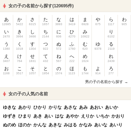
女の子の名前から探す(120695件)
あ
か
さ
た
な
は
ま
や
ら
わ
12685
5422
6315
1657
3893
3419
6928
675
1117
905
い
き
し
ち
に
ひ
み
り
2470
3994
3466
2144
606
4270
10922
6102
う
く
す
つ
ぬ
ふ
む
ゆ
る
1380
1018
1304
922
572
1760
620
9378
2119
え
け
せ
て
ね
へ
め
れ
3407
764
1831
432
567
222
1624
2439
お
こ
そ
と
の
ほ
も
よ
ろ
1168
3517
1057
1954
1574
1123
1744
914
277
男の子の名前から探す →
女の子の人気の名前
ゆきな
あかり
ひかり
かりな
あさな
あみ
あおい
あいか
ゆずき
ひまり
あき
あい
はな
あやか
えりか
いちか
かおり
ぬのめ
ほのか
かんな
あきな
みはる
かなみ
あいな
あいり