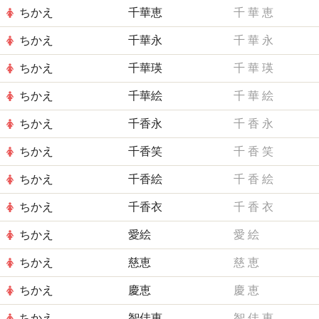
ちかえ
千華恵
千
華
恵
ちかえ
千華永
千
華
永
ちかえ
千華瑛
千
華
瑛
ちかえ
千華絵
千
華
絵
ちかえ
千香永
千
香
永
ちかえ
千香笑
千
香
笑
ちかえ
千香絵
千
香
絵
ちかえ
千香衣
千
香
衣
ちかえ
愛絵
愛
絵
ちかえ
慈恵
慈
恵
ちかえ
慶恵
慶
恵
ちかえ
智佳恵
智
佳
恵