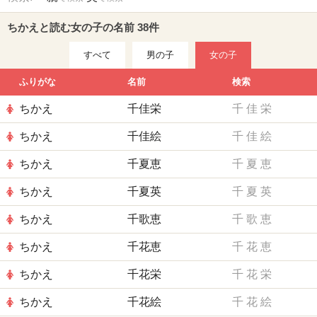
ちかえと読む女の子の名前 38件
すべて
男の子
女の子
ふりがな
名前
検索
ちかえ
千佳栄
千
佳
栄
ちかえ
千佳絵
千
佳
絵
ちかえ
千夏恵
千
夏
恵
ちかえ
千夏英
千
夏
英
ちかえ
千歌恵
千
歌
恵
ちかえ
千花恵
千
花
恵
ちかえ
千花栄
千
花
栄
ちかえ
千花絵
千
花
絵