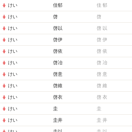
けい
佳郁
佳
郁
けい
啓
啓
けい
啓以
啓
以
けい
啓伊
啓
伊
けい
啓依
啓
依
けい
啓冶
啓
冶
けい
啓意
啓
意
けい
啓維
啓
維
けい
啓衣
啓
衣
けい
圭
圭
けい
圭井
圭
井
けい
圭以
圭
以