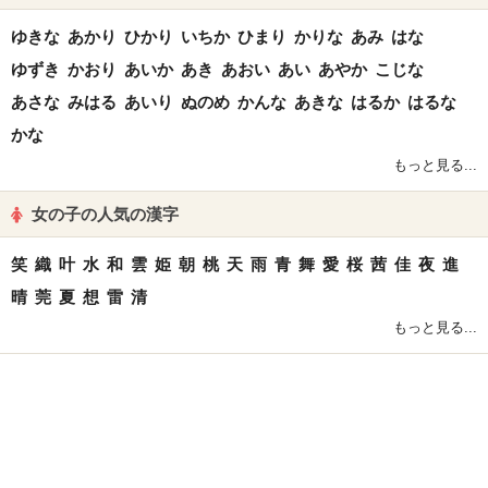
ゆきな
あかり
ひかり
いちか
ひまり
かりな
あみ
はな
ゆずき
かおり
あいか
あき
あおい
あい
あやか
こじな
あさな
みはる
あいり
ぬのめ
かんな
あきな
はるか
はるな
かな
もっと見る...
女の子の人気の漢字
笑
織
叶
水
和
雲
姫
朝
桃
天
雨
青
舞
愛
桜
茜
佳
夜
進
晴
莞
夏
想
雷
清
もっと見る...