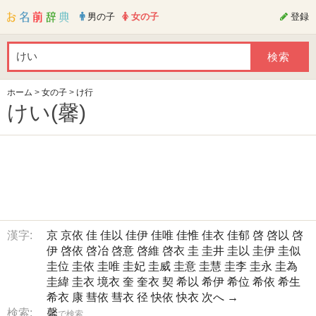
男の子
女の子
登録
ホーム
>
女の子
>
け行
けい(馨)
漢字:
京
京依
佳
佳以
佳伊
佳唯
佳惟
佳衣
佳郁
啓
啓以
啓
伊
啓依
啓冶
啓意
啓維
啓衣
圭
圭井
圭以
圭伊
圭似
圭位
圭依
圭唯
圭妃
圭威
圭意
圭慧
圭李
圭永
圭為
圭緯
圭衣
境衣
奎
奎衣
契
希以
希伊
希位
希依
希生
希衣
康
彗依
彗衣
径
快依
快衣
次へ →
検索:
馨
で検索