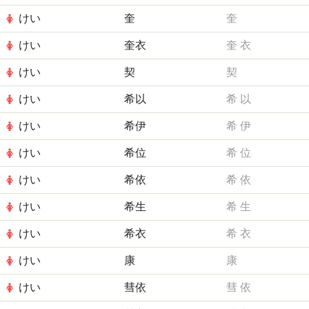
けい
奎
奎
けい
奎衣
奎
衣
けい
契
契
けい
希以
希
以
けい
希伊
希
伊
けい
希位
希
位
けい
希依
希
依
けい
希生
希
生
けい
希衣
希
衣
けい
康
康
けい
彗依
彗
依