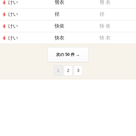
けい
彗衣
彗
衣
けい
径
径
けい
快依
快
依
けい
快衣
快
衣
次の 50 件 →
1
2
3