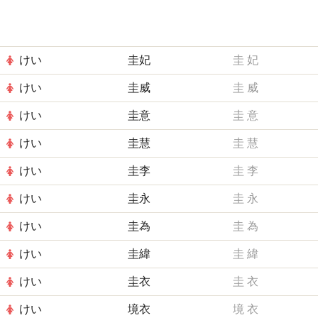
けい
圭妃
圭
妃
けい
圭威
圭
威
けい
圭意
圭
意
けい
圭慧
圭
慧
けい
圭李
圭
李
けい
圭永
圭
永
けい
圭為
圭
為
けい
圭緯
圭
緯
けい
圭衣
圭
衣
けい
境衣
境
衣