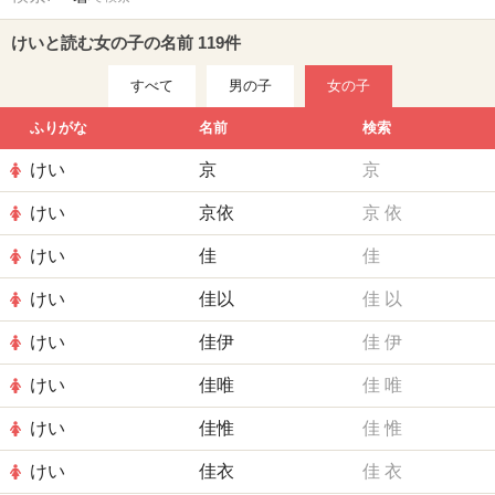
けいと読む女の子の名前 119件
すべて
男の子
女の子
ふりがな
名前
検索
けい
京
京
けい
京依
京
依
けい
佳
佳
けい
佳以
佳
以
けい
佳伊
佳
伊
けい
佳唯
佳
唯
けい
佳惟
佳
惟
けい
佳衣
佳
衣