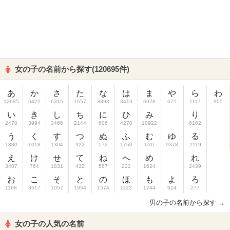
女の子の名前から探す(120695件)
あ
か
さ
た
な
は
ま
や
ら
わ
12685
5422
6315
1657
3893
3419
6928
675
1117
905
い
き
し
ち
に
ひ
み
り
2470
3994
3466
2144
606
4270
10922
6102
う
く
す
つ
ぬ
ふ
む
ゆ
る
1380
1018
1304
922
572
1760
620
9378
2119
え
け
せ
て
ね
へ
め
れ
3407
764
1831
432
567
222
1624
2439
お
こ
そ
と
の
ほ
も
よ
ろ
1168
3517
1057
1954
1574
1123
1744
914
277
男の子の名前から探す →
女の子の人気の名前