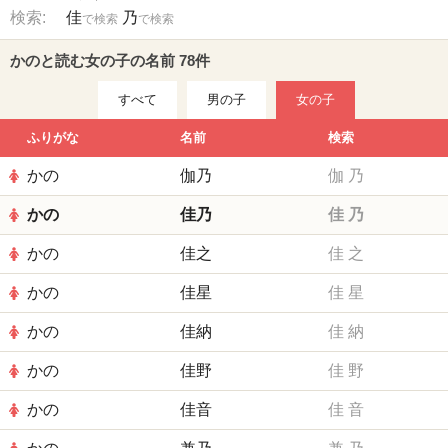
検索:
佳
乃
で検索
で検索
かのと読む女の子の名前 78件
すべて
男の子
女の子
ふりがな
名前
検索
かの
伽乃
伽
乃
かの
佳乃
佳
乃
かの
佳之
佳
之
かの
佳星
佳
星
かの
佳納
佳
納
かの
佳野
佳
野
かの
佳音
佳
音