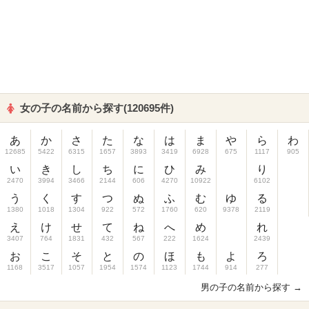
女の子の名前から探す(120695件)
あ
か
さ
た
な
は
ま
や
ら
わ
12685
5422
6315
1657
3893
3419
6928
675
1117
905
い
き
し
ち
に
ひ
み
り
2470
3994
3466
2144
606
4270
10922
6102
う
く
す
つ
ぬ
ふ
む
ゆ
る
1380
1018
1304
922
572
1760
620
9378
2119
え
け
せ
て
ね
へ
め
れ
3407
764
1831
432
567
222
1624
2439
お
こ
そ
と
の
ほ
も
よ
ろ
1168
3517
1057
1954
1574
1123
1744
914
277
男の子の名前から探す →