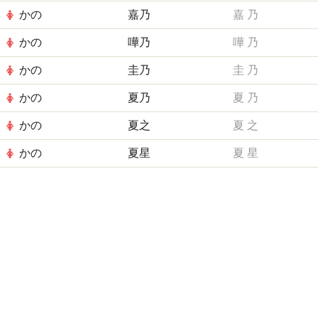
かの
嘉乃
嘉
乃
かの
嘩乃
嘩
乃
かの
圭乃
圭
乃
かの
夏乃
夏
乃
かの
夏之
夏
之
かの
夏星
夏
星