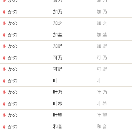
かの
兼乃
兼
乃
かの
加乃
加
乃
かの
加之
加
之
かの
加埜
加
埜
かの
加野
加
野
かの
可乃
可
乃
かの
可野
可
野
かの
叶
叶
かの
叶乃
叶
乃
かの
叶希
叶
希
かの
叶望
叶
望
かの
和音
和
音