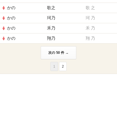
かの
歌之
歌
之
かの
珂乃
珂
乃
かの
禾乃
禾
乃
かの
翔乃
翔
乃
次の 50 件 →
1
2