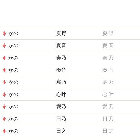
かの
夏野
夏
野
かの
夏音
夏
音
かの
奏乃
奏
乃
かの
奏音
奏
音
かの
寡乃
寡
乃
かの
心叶
心
叶
かの
愛乃
愛
乃
かの
日乃
日
乃
かの
日之
日
之