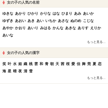
女の子の人気の名前
ゆきな
あかり
ひかり
かりな
はな
ひまり
あみ
あいか
ゆずき
あおい
あき
あい
いちか
あさな
ぬのめ
こじな
あやか
かおり
あいり
みはる
かんな
あきな
ありす
えりか
あいな
もっと見る...
女の子の人気の漢字
笑
叶
水
姫
織
桃
雲
和
青
朝
天
茜
桜
愛
佳
舞
莞
夏
恋
海
星
晴
夜
清
雪
もっと見る...