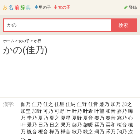
男の子
女の子
登録
ホーム
>
女の子
>
か行
かの(佳乃)
漢字:
伽乃
佳乃
佳之
佳星
佳納
佳野
佳音
兼乃
加乃
加之
加埜
加野
可乃
可野
叶
叶乃
叶希
叶望
和音
嘉乃
嘩
乃
圭乃
夏乃
夏之
夏星
夏野
夏音
奏乃
奏音
寡乃
心
叶
愛乃
日乃
日之
果乃
架乃
架暖
栞乃
栞和
桜音
楓
乃
楓音
榎音
樺乃
樺音
歌乃
歌之
珂乃
禾乃
翔乃
次
へ →