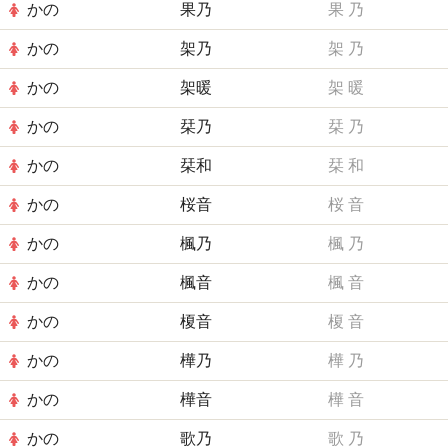
かの
果乃
果
乃
かの
架乃
架
乃
かの
架暖
架
暖
かの
栞乃
栞
乃
かの
栞和
栞
和
かの
桜音
桜
音
かの
楓乃
楓
乃
かの
楓音
楓
音
かの
榎音
榎
音
かの
樺乃
樺
乃
かの
樺音
樺
音
かの
歌乃
歌
乃