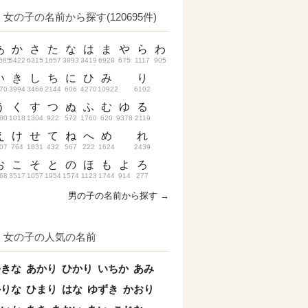
女の子の名前から探す(120695件)
あ
か
さ
た
な
は
ま
や
ら
わ
685
5422
6315
1657
3893
3419
6928
675
1117
905
い
き
し
ち
に
ひ
み
り
70
3994
3466
2144
606
4270
10922
6102
う
く
す
つ
ぬ
ふ
む
ゆ
る
80
1018
1304
922
572
1760
620
9378
2119
え
け
せ
て
ね
へ
め
れ
07
764
1831
432
567
222
1624
2439
お
こ
そ
と
の
ほ
も
よ
ろ
68
3517
1057
1954
1574
1123
1744
914
277
男の子の名前から探す →
女の子の人気の名前
ゆきな
あかり
ひかり
いちか
あみ
かりな
ひまり
はな
ゆずき
かおり