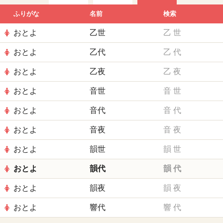
ふりがな
名前
検索
おとよ
乙世
乙
世
おとよ
乙代
乙
代
おとよ
乙夜
乙
夜
おとよ
音世
音
世
おとよ
音代
音
代
おとよ
音夜
音
夜
おとよ
韻世
韻
世
おとよ
韻代
韻
代
おとよ
韻夜
韻
夜
おとよ
響代
響
代