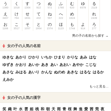
う
く
す
つ
ぬ
ふ
む
ゆ
る
1380
1018
1304
922
572
1760
620
9378
2119
え
け
せ
て
ね
へ
め
れ
3407
764
1831
432
567
222
1624
2439
お
こ
そ
と
の
ほ
も
よ
ろ
1168
3517
1057
1954
1574
1123
1744
914
277
男の子の名前から探す →
女の子の人気の名前
ゆきな
あかり
ひかり
いちか
ひまり
かりな
あみ
はな
ゆずき
かおり
あいか
あき
あい
あおい
あやか
こじな
あさな
みはる
あいり
かんな
ぬのめ
あきな
はるな
はるか
えみか
もっと見る...
女の子の人気の漢字
笑
織
叶
水
雲
姫
桃
和
朝
天
雨
青
桜
舞
進
愛
茜
莞
夜