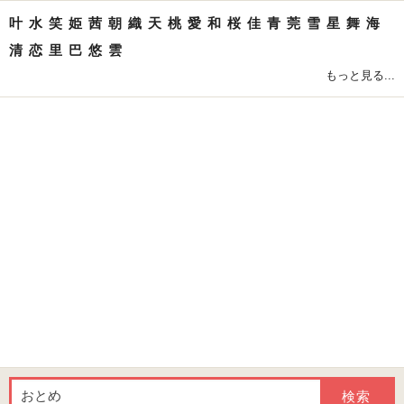
叶
水
笑
姫
茜
朝
織
天
桃
愛
和
桜
佳
青
莞
雪
星
舞
海
清
恋
里
巴
悠
雲
もっと見る...