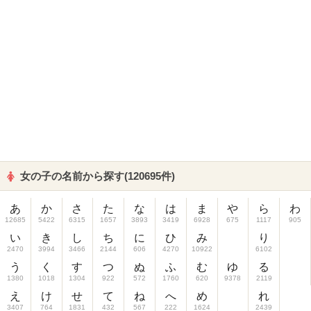
女の子の名前から探す(120695件)
あ
か
さ
た
な
は
ま
や
ら
わ
12685
5422
6315
1657
3893
3419
6928
675
1117
905
い
き
し
ち
に
ひ
み
り
2470
3994
3466
2144
606
4270
10922
6102
う
く
す
つ
ぬ
ふ
む
ゆ
る
1380
1018
1304
922
572
1760
620
9378
2119
え
け
せ
て
ね
へ
め
れ
3407
764
1831
432
567
222
1624
2439