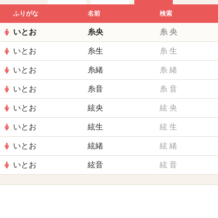
ふりがな
名前
検索
いとお
糸央
糸
央
いとお
糸生
糸
生
いとお
糸緒
糸
緒
いとお
糸音
糸
音
いとお
絃央
絃
央
いとお
絃生
絃
生
いとお
絃緒
絃
緒
いとお
絃音
絃
音