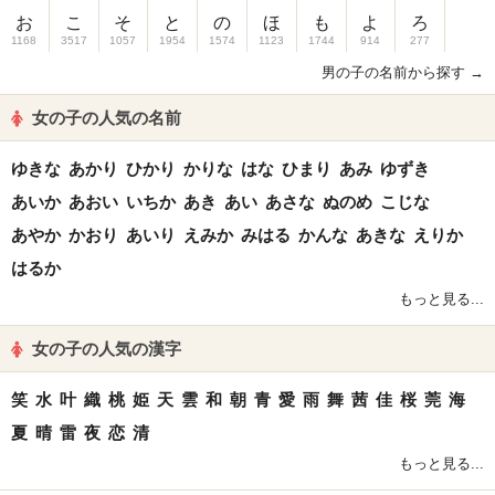
お
こ
そ
と
の
ほ
も
よ
ろ
1168
3517
1057
1954
1574
1123
1744
914
277
男の子の名前から探す →
女の子の人気の名前
ゆきな
あかり
ひかり
かりな
はな
ひまり
あみ
ゆずき
あいか
あおい
いちか
あき
あい
あさな
ぬのめ
こじな
あやか
かおり
あいり
えみか
みはる
かんな
あきな
えりか
はるか
もっと見る...
女の子の人気の漢字
笑
水
叶
織
桃
姫
天
雲
和
朝
青
愛
雨
舞
茜
佳
桜
莞
海
夏
晴
雷
夜
恋
清
もっと見る...