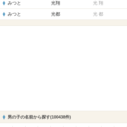
みつと
光翔
光
翔
みつと
光都
光
都
男の子の名前から探す(100438件)