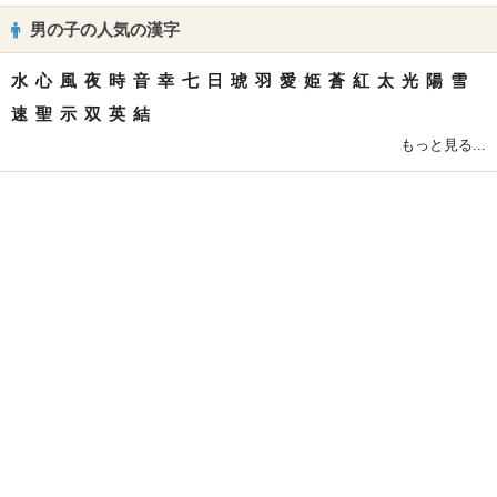
男の子の人気の漢字
水
心
風
夜
時
音
幸
七
日
琥
羽
愛
姫
蒼
紅
太
光
陽
雪
速
聖
示
双
英
結
もっと見る...