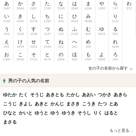
あ
か
さ
た
な
は
ま
や
ら
わ
7497
5684
2867
7745
2165
3084
4166
1295
747
372
い
き
し
ち
に
ひ
み
り
2150
4295
6279
1226
243
4615
4048
3141
う
く
す
つ
ぬ
ふ
む
ゆ
る
453
1046
1108
1147
210
2105
800
4515
562
え
け
せ
て
ね
へ
め
れ
931
1859
1814
1546
222
261
306
1449
お
こ
そ
と
の
ほ
も
よ
ろ
1305
2826
2710
4476
2008
654
1567
2684
240
女の子の名前から探す →
男の子の人気の名前
ゆたか
たく
そうじ
あきとも
たかし
あおい
つかさ
あきら
こうじ
きよし
あきと
かんじ
まさき
こうき
たつ
とあ
ひなと
かいと
ゆうと
ゆう
ゆうき
そうし
りく
はると
まさる
もっと見る...