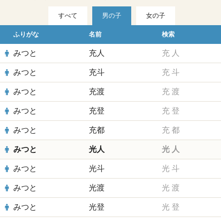
すべて
男の子
女の子
ふりがな
名前
検索
みつと
充人
充
人
みつと
充斗
充
斗
みつと
充渡
充
渡
みつと
充登
充
登
みつと
充都
充
都
みつと
光人
光
人
みつと
光斗
光
斗
みつと
光渡
光
渡
みつと
光登
光
登