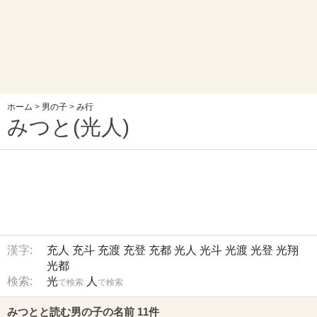
ホーム
>
男の子
>
み行
みつと(光人)
漢字:
充人
充斗
充渡
充登
充都
光人
光斗
光渡
光登
光翔
光都
検索:
光
人
で検索
で検索
みつとと読む男の子の名前 11件