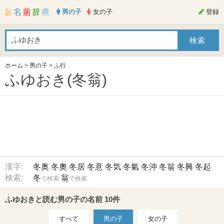
男の子
女の子
登録
ホーム
>
男の子
>
ふ行
ふゆおき(冬翁)
漢字:
冬奥
冬奧
冬居
冬意
冬気
冬氣
冬沖
冬翁
冬興
冬起
検索:
冬
翁
で検索
で検索
ふゆおきと読む男の子の名前 10件
すべて
男の子
女の子