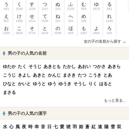
う
く
す
つ
ぬ
ふ
む
ゆ
る
453
1046
1108
1147
210
2105
800
4515
562
え
け
せ
て
ね
へ
め
れ
931
1859
1814
1546
222
261
306
1449
お
こ
そ
と
の
ほ
も
よ
ろ
1305
2826
2710
4476
2008
654
1567
2684
240
女の子の名前から探す →
男の子の人気の名前
ゆたか
たく
そうじ
あきとも
たかし
あおい
つかさ
あきら
こうじ
きよし
あきと
かんじ
まさき
たつ
こうき
とあ
ひなと
かいと
ゆうと
ゆう
ゆうき
そうし
りく
はると
まさる
もっと見る...
男の子の人気の漢字
水
心
風
夜
時
幸
音
日
七
愛
琥
羽
姫
蒼
紅
速
陽
雪
双