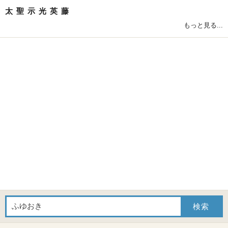
太
聖
示
光
英
藤
もっと見る...