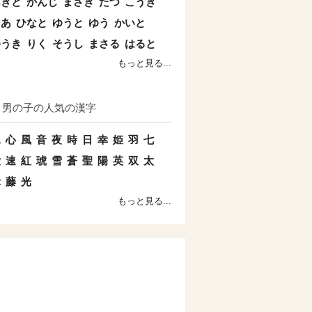
あきと
かんじ
まさき
たつ
こうき
とあ
ひなと
ゆうと
ゆう
かいと
ゆうき
りく
そうし
まさる
はると
もっと見る...
男の子の人気の漢字
水
心
風
音
夜
時
日
幸
姫
羽
七
愛
速
紅
琥
雪
蒼
聖
陽
英
双
太
示
藤
光
もっと見る...