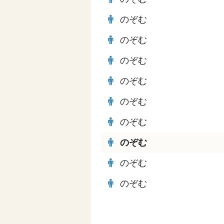
のぞむ
のぞむ
のぞむ
のぞむ
のぞむ
のぞむ
のぞむ
のぞむ
のぞむ