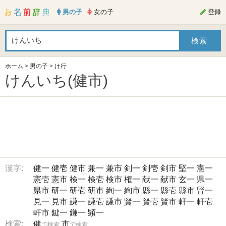
男の子
女の子
登録
ホーム
>
男の子
>
け行
けんいち(健市)
漢字:
健一
健壱
健市
兼一
兼市
剣一
剣壱
剣市
堅一
憲一
憲壱
憲市
検一
検壱
検市
権一
献一
献市
玄一
県一
県市
研一
研壱
研市
絢一
絢市
縣一
縣壱
縣市
腎一
見一
見市
謙一
謙壱
謙市
賢一
賢壱
賢市
軒一
軒壱
軒市
鍵一
鎌一
顕一
検索:
健
市
で検索
で検索