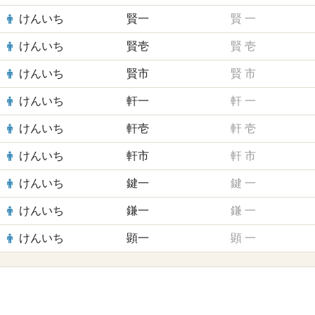
けんいち
賢一
賢
一
けんいち
賢壱
賢
壱
けんいち
賢市
賢
市
けんいち
軒一
軒
一
けんいち
軒壱
軒
壱
けんいち
軒市
軒
市
けんいち
鍵一
鍵
一
けんいち
鎌一
鎌
一
けんいち
顕一
顕
一