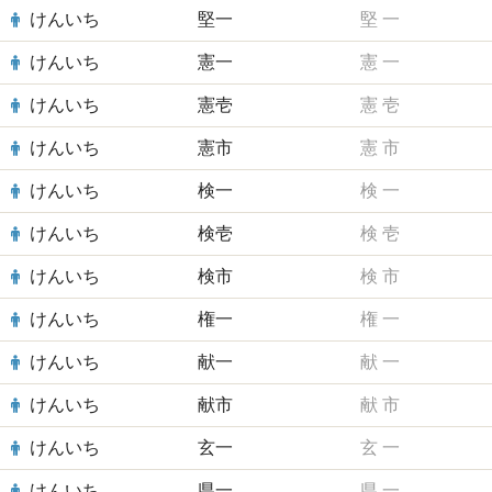
けんいち
堅一
堅
一
けんいち
憲一
憲
一
けんいち
憲壱
憲
壱
けんいち
憲市
憲
市
けんいち
検一
検
一
けんいち
検壱
検
壱
けんいち
検市
検
市
けんいち
権一
権
一
けんいち
献一
献
一
けんいち
献市
献
市
けんいち
玄一
玄
一
けんいち
県一
県
一