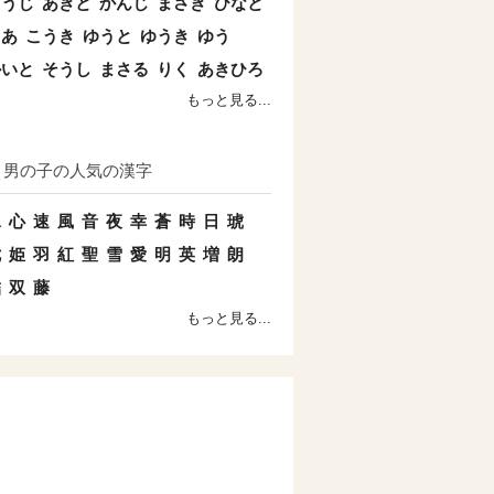
こうじ
あきと
かんじ
まさき
ひなと
とあ
こうき
ゆうと
ゆうき
ゆう
かいと
そうし
まさる
りく
あきひろ
もっと見る...
男の子の人気の漢字
水
心
速
風
音
夜
幸
蒼
時
日
琥
七
姫
羽
紅
聖
雪
愛
明
英
増
朗
結
双
藤
もっと見る...