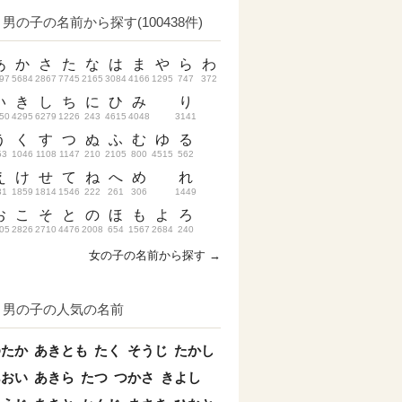
男の子の名前から探す(100438件)
あ
か
さ
た
な
は
ま
や
ら
わ
97
5684
2867
7745
2165
3084
4166
1295
747
372
い
き
し
ち
に
ひ
み
り
50
4295
6279
1226
243
4615
4048
3141
う
く
す
つ
ぬ
ふ
む
ゆ
る
53
1046
1108
1147
210
2105
800
4515
562
え
け
せ
て
ね
へ
め
れ
31
1859
1814
1546
222
261
306
1449
お
こ
そ
と
の
ほ
も
よ
ろ
05
2826
2710
4476
2008
654
1567
2684
240
女の子の名前から探す →
男の子の人気の名前
ゆたか
あきとも
たく
そうじ
たかし
あおい
あきら
たつ
つかさ
きよし