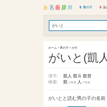
男の子
女
ホーム
>
男の子
>
か行
がいと(凱人
漢字:
凱人
凱斗
凱登
検索:
凱
人
で検索
で検索
がいとと読む男の子の名前 