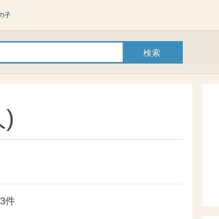
の子
)
3件