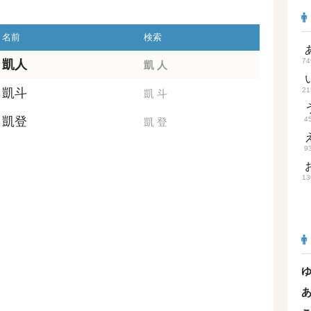
名前
検索
74
凱人
凱
人
凱斗
21
凱
斗
凱登
4
凱
登
9
13