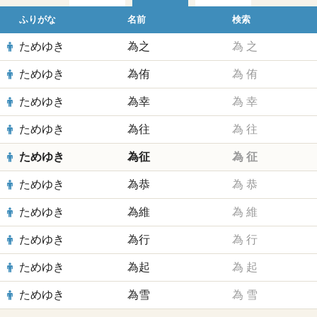
ふりがな
名前
検索
ためゆき
為之
為
之
ためゆき
為侑
為
侑
ためゆき
為幸
為
幸
ためゆき
為往
為
往
ためゆき
為征
為
征
ためゆき
為恭
為
恭
ためゆき
為維
為
維
ためゆき
為行
為
行
ためゆき
為起
為
起
ためゆき
為雪
為
雪