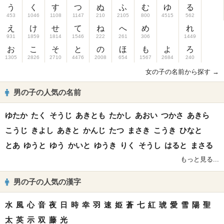
う
く
す
つ
ぬ
ふ
む
ゆ
る
453
1046
1108
1147
210
2105
800
4515
562
え
け
せ
て
ね
へ
め
れ
931
1859
1814
1546
222
261
306
1449
お
こ
そ
と
の
ほ
も
よ
ろ
1305
2826
2710
4476
2008
654
1567
2684
240
女の子の名前から探す →
男の子の人気の名前
ゆたか
たく
そうじ
あきとも
たかし
あおい
つかさ
あきら
こうじ
きよし
あきと
かんじ
たつ
まさき
こうき
ひなと
とあ
ゆうと
ゆう
かいと
ゆうき
りく
そうし
はると
まさる
もっと見る...
男の子の人気の漢字
水
風
心
音
夜
日
時
幸
羽
速
姫
蒼
七
紅
琥
愛
雪
陽
聖
太
英
示
双
藤
光