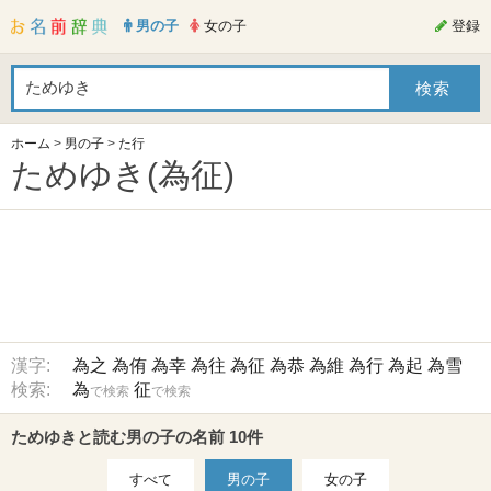
男の子
女の子
登録
ホーム
>
男の子
>
た行
ためゆき(為征)
漢字:
為之
為侑
為幸
為往
為征
為恭
為維
為行
為起
為雪
検索:
為
征
で検索
で検索
ためゆきと読む男の子の名前 10件
すべて
男の子
女の子