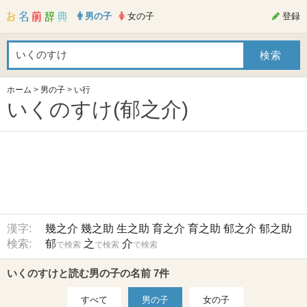
男の子
女の子
登録
ホーム
>
男の子
>
い行
いくのすけ(郁之介)
漢字:
幾之介
幾之助
生之助
育之介
育之助
郁之介
郁之助
検索:
郁
之
介
で検索
で検索
で検索
いくのすけと読む男の子の名前 7件
すべて
男の子
女の子