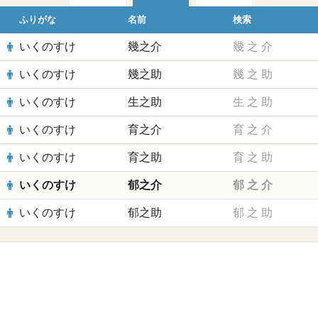
ふりがな
名前
検索
いくのすけ
幾之介
幾
之
介
いくのすけ
幾之助
幾
之
助
いくのすけ
生之助
生
之
助
いくのすけ
育之介
育
之
介
いくのすけ
育之助
育
之
助
いくのすけ
郁之介
郁
之
介
いくのすけ
郁之助
郁
之
助