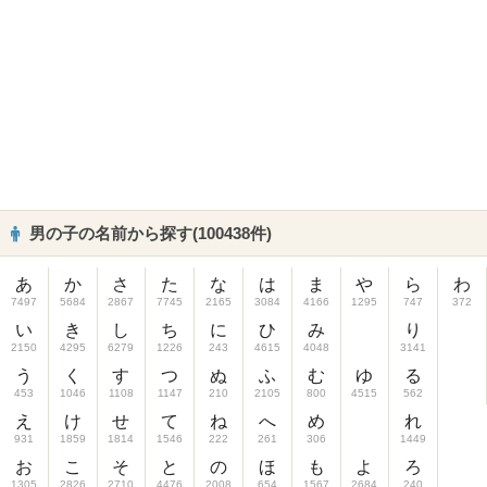
男の子の名前から探す(100438件)
あ
か
さ
た
な
は
ま
や
ら
わ
7497
5684
2867
7745
2165
3084
4166
1295
747
372
い
き
し
ち
に
ひ
み
り
2150
4295
6279
1226
243
4615
4048
3141
う
く
す
つ
ぬ
ふ
む
ゆ
る
453
1046
1108
1147
210
2105
800
4515
562
え
け
せ
て
ね
へ
め
れ
931
1859
1814
1546
222
261
306
1449
お
こ
そ
と
の
ほ
も
よ
ろ
1305
2826
2710
4476
2008
654
1567
2684
240