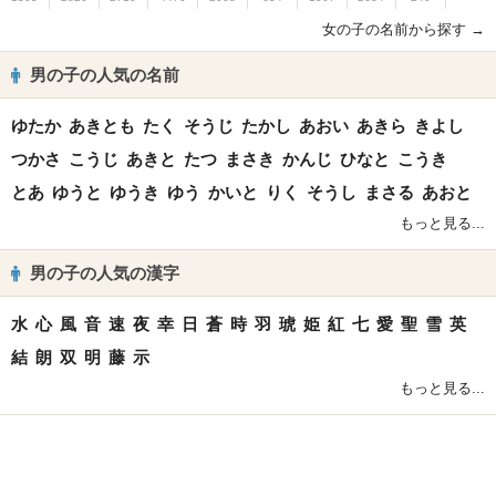
女の子の名前から探す →
男の子の人気の名前
ゆたか
あきとも
たく
そうじ
たかし
あおい
あきら
きよし
つかさ
こうじ
あきと
たつ
まさき
かんじ
ひなと
こうき
とあ
ゆうと
ゆうき
ゆう
かいと
りく
そうし
まさる
あおと
もっと見る...
男の子の人気の漢字
水
心
風
音
速
夜
幸
日
蒼
時
羽
琥
姫
紅
七
愛
聖
雪
英
結
朗
双
明
藤
示
もっと見る...