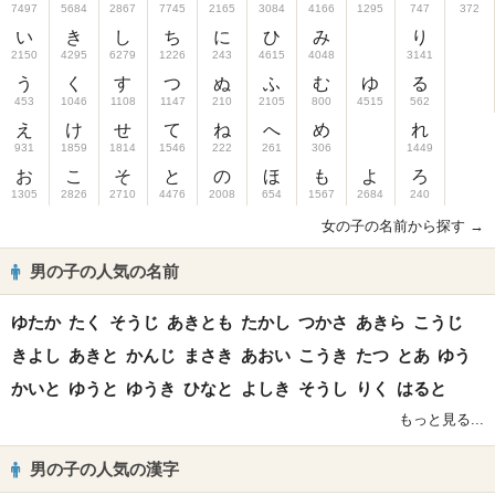
7497
5684
2867
7745
2165
3084
4166
1295
747
372
い
き
し
ち
に
ひ
み
り
2150
4295
6279
1226
243
4615
4048
3141
う
く
す
つ
ぬ
ふ
む
ゆ
る
453
1046
1108
1147
210
2105
800
4515
562
え
け
せ
て
ね
へ
め
れ
931
1859
1814
1546
222
261
306
1449
お
こ
そ
と
の
ほ
も
よ
ろ
1305
2826
2710
4476
2008
654
1567
2684
240
女の子の名前から探す →
男の子の人気の名前
ゆたか
たく
そうじ
あきとも
たかし
つかさ
あきら
こうじ
きよし
あきと
かんじ
まさき
あおい
こうき
たつ
とあ
ゆう
かいと
ゆうと
ゆうき
ひなと
よしき
そうし
りく
はると
もっと見る...
男の子の人気の漢字