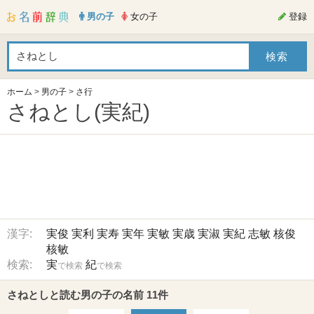
男の子
女の子
登録
ホーム
>
男の子
>
さ行
さねとし(実紀)
漢字:
実俊
実利
実寿
実年
実敏
実歳
実淑
実紀
志敏
核俊
核敏
検索:
実
紀
で検索
で検索
さねとしと読む男の子の名前 11件