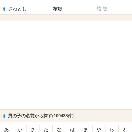
さねとし
核敏
核
敏
男の子の名前から探す(100438件)
あ
か
さ
た
な
は
ま
や
ら
わ