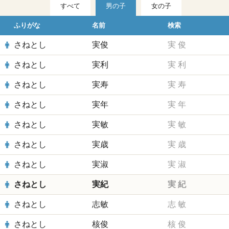
すべて
男の子
女の子
ふりがな
名前
検索
さねとし
実俊
実
俊
さねとし
実利
実
利
さねとし
実寿
実
寿
さねとし
実年
実
年
さねとし
実敏
実
敏
さねとし
実歳
実
歳
さねとし
実淑
実
淑
さねとし
実紀
実
紀
さねとし
志敏
志
敏
さねとし
核俊
核
俊