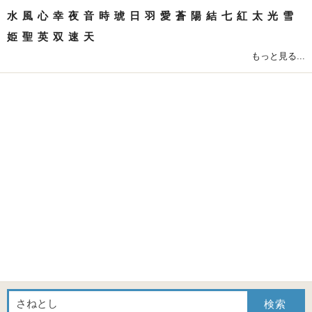
水
風
心
幸
夜
音
時
琥
日
羽
愛
蒼
陽
結
七
紅
太
光
雪
姫
聖
英
双
速
天
もっと見る...