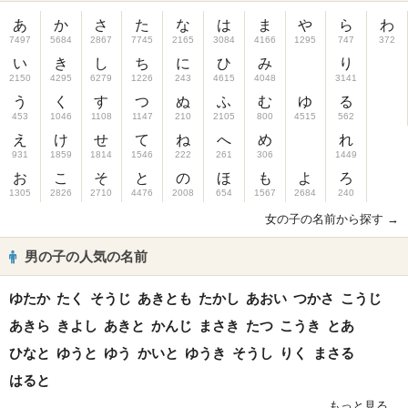
あ
か
さ
た
な
は
ま
や
ら
わ
7497
5684
2867
7745
2165
3084
4166
1295
747
372
い
き
し
ち
に
ひ
み
り
2150
4295
6279
1226
243
4615
4048
3141
う
く
す
つ
ぬ
ふ
む
ゆ
る
453
1046
1108
1147
210
2105
800
4515
562
え
け
せ
て
ね
へ
め
れ
931
1859
1814
1546
222
261
306
1449
お
こ
そ
と
の
ほ
も
よ
ろ
1305
2826
2710
4476
2008
654
1567
2684
240
女の子の名前から探す →
男の子の人気の名前
ゆたか
たく
そうじ
あきとも
たかし
あおい
つかさ
こうじ
あきら
きよし
あきと
かんじ
まさき
たつ
こうき
とあ
ひなと
ゆうと
ゆう
かいと
ゆうき
そうし
りく
まさる
はると
もっと見る...