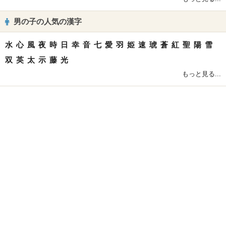
男の子の人気の漢字
水
心
風
夜
時
日
幸
音
七
愛
羽
姫
速
琥
蒼
紅
聖
陽
雪
双
英
太
示
藤
光
もっと見る...