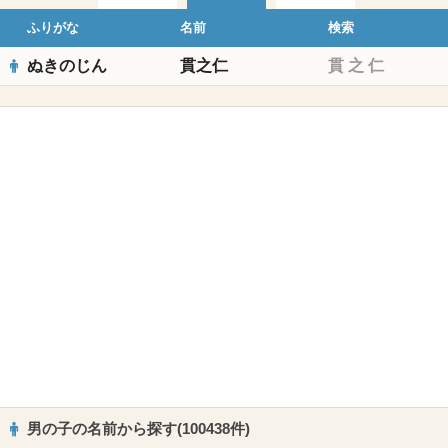
ふりがな
名前
検索
ぬきのじん
貫之仁
貫
之
仁
男の子の名前から探す(100438件)