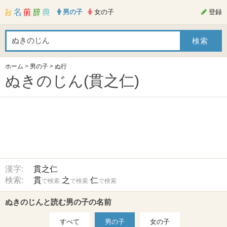
男の子
女の子
登録
ホーム
>
男の子
>
ぬ行
ぬきのじん(貫之仁)
漢字:
貫之仁
検索:
貫
之
仁
で検索
で検索
で検索
ぬきのじんと読む男の子の名前
すべて
男の子
女の子