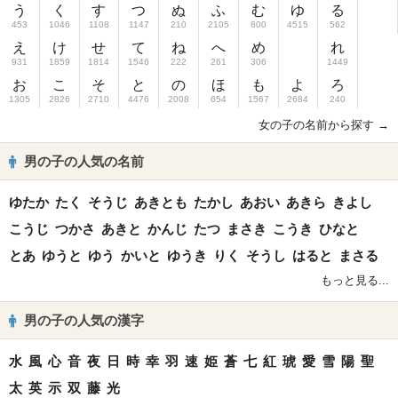
う
く
す
つ
ぬ
ふ
む
ゆ
る
453
1046
1108
1147
210
2105
800
4515
562
え
け
せ
て
ね
へ
め
れ
931
1859
1814
1546
222
261
306
1449
お
こ
そ
と
の
ほ
も
よ
ろ
1305
2826
2710
4476
2008
654
1567
2684
240
女の子の名前から探す →
男の子の人気の名前
ゆたか
たく
そうじ
あきとも
たかし
あおい
あきら
きよし
こうじ
つかさ
あきと
かんじ
たつ
まさき
こうき
ひなと
とあ
ゆうと
ゆう
かいと
ゆうき
りく
そうし
はると
まさる
もっと見る...
男の子の人気の漢字
水
風
心
音
夜
日
時
幸
羽
速
姫
蒼
七
紅
琥
愛
雪
陽
聖
太
英
示
双
藤
光