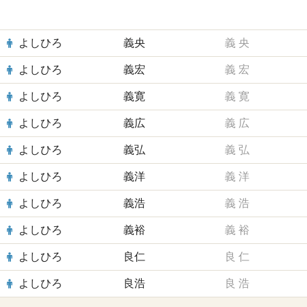
よしひろ
義央
義
央
よしひろ
義宏
義
宏
よしひろ
義寛
義
寛
よしひろ
義広
義
広
よしひろ
義弘
義
弘
よしひろ
義洋
義
洋
よしひろ
義浩
義
浩
よしひろ
義裕
義
裕
よしひろ
良仁
良
仁
よしひろ
良浩
良
浩