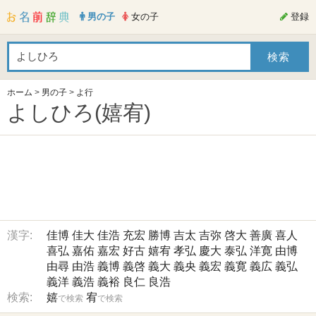
男の子
女の子
登録
ホーム
>
男の子
>
よ行
よしひろ(嬉宥)
漢字:
佳博
佳大
佳浩
充宏
勝博
吉太
吉弥
啓大
善廣
喜人
喜弘
嘉佑
嘉宏
好古
嬉宥
孝弘
慶大
泰弘
洋寛
由博
由尋
由浩
義博
義啓
義大
義央
義宏
義寛
義広
義弘
義洋
義浩
義裕
良仁
良浩
検索:
嬉
宥
で検索
で検索