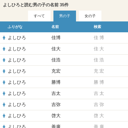
よしひろと読む男の子の名前 35件
すべて
男の子
女の子
ふりがな
名前
検索
よしひろ
佳博
佳
博
よしひろ
佳大
佳
大
よしひろ
佳浩
佳
浩
よしひろ
充宏
充
宏
よしひろ
勝博
勝
博
よしひろ
吉太
吉
太
よしひろ
吉弥
吉
弥
よしひろ
啓大
啓
大
よしひろ
善廣
善
廣