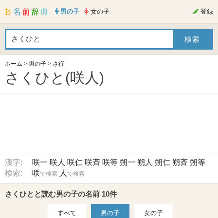
男の子
女の子
登録
ホーム
>
男の子
>
さ行
さくひと(咲人)
漢字:
咲一
咲人
咲仁
咲斉
咲等
朔一
朔人
朔仁
朔斉
朔等
検索:
咲
人
で検索
で検索
さくひとと読む男の子の名前 10件
すべて
男の子
女の子