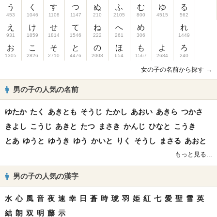
う
く
す
つ
ぬ
ふ
む
ゆ
る
453
1046
1108
1147
210
2105
800
4515
562
え
け
せ
て
ね
へ
め
れ
931
1859
1814
1546
222
261
306
1449
お
こ
そ
と
の
ほ
も
よ
ろ
1305
2826
2710
4476
2008
654
1567
2684
240
女の子の名前から探す →
男の子の人気の名前
ゆたか
たく
あきとも
そうじ
たかし
あおい
あきら
つかさ
きよし
こうじ
あきと
たつ
まさき
かんじ
ひなと
こうき
とあ
ゆうと
ゆうき
ゆう
かいと
りく
そうし
まさる
あおと
もっと見る...
男の子の人気の漢字
水
心
風
音
夜
速
幸
日
蒼
時
琥
羽
姫
紅
七
愛
聖
雪
英
結
朗
双
明
藤
示