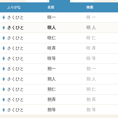
ふりがな
名前
検索
さくひと
咲一
咲
一
さくひと
咲人
咲
人
さくひと
咲仁
咲
仁
さくひと
咲斉
咲
斉
さくひと
咲等
咲
等
さくひと
朔一
朔
一
さくひと
朔人
朔
人
さくひと
朔仁
朔
仁
さくひと
朔斉
朔
斉
さくひと
朔等
朔
等