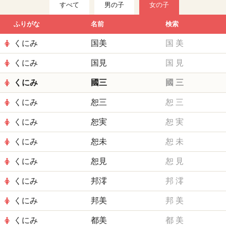
すべて
男の子
女の子
ふりがな
名前
検索
くにみ
国美
国
美
くにみ
国見
国
見
くにみ
國三
國
三
くにみ
恕三
恕
三
くにみ
恕実
恕
実
くにみ
恕未
恕
未
くにみ
恕見
恕
見
くにみ
邦澪
邦
澪
くにみ
邦美
邦
美
くにみ
都美
都
美