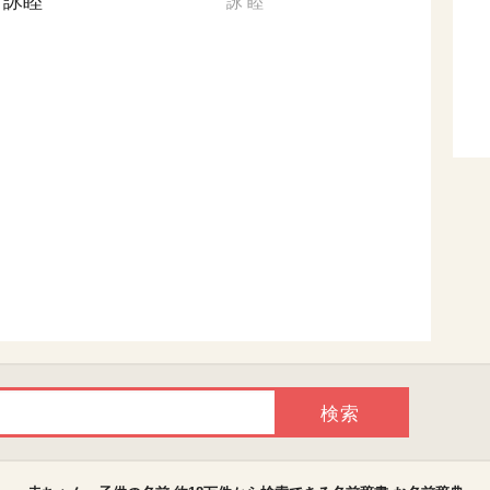
詠睦
詠
睦