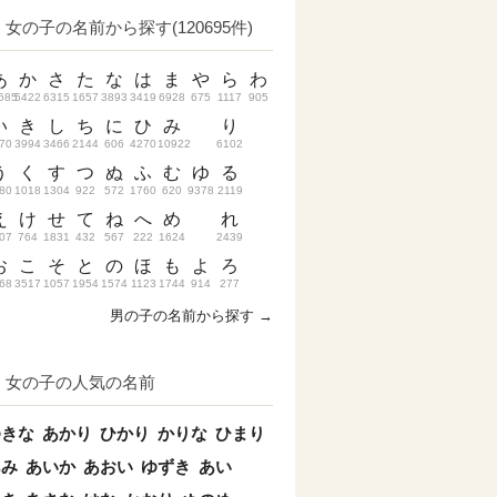
女の子の名前から探す(120695件)
あ
か
さ
た
な
は
ま
や
ら
わ
685
5422
6315
1657
3893
3419
6928
675
1117
905
い
き
し
ち
に
ひ
み
り
70
3994
3466
2144
606
4270
10922
6102
う
く
す
つ
ぬ
ふ
む
ゆ
る
80
1018
1304
922
572
1760
620
9378
2119
え
け
せ
て
ね
へ
め
れ
07
764
1831
432
567
222
1624
2439
お
こ
そ
と
の
ほ
も
よ
ろ
68
3517
1057
1954
1574
1123
1744
914
277
男の子の名前から探す →
女の子の人気の名前
ゆきな
あかり
ひかり
かりな
ひまり
あみ
あいか
あおい
ゆずき
あい