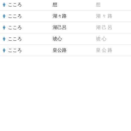
こころ
想
想
こころ
湖々路
湖
々
路
こころ
湖己呂
湖
己
呂
こころ
琥心
琥
心
こころ
皇公路
皇
公
路