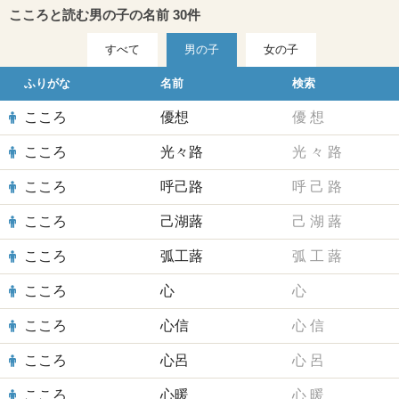
こころと読む男の子の名前 30件
すべて
男の子
女の子
ふりがな
名前
検索
こころ
優想
優
想
こころ
光々路
光
々
路
こころ
呼己路
呼
己
路
こころ
己湖蕗
己
湖
蕗
こころ
弧工蕗
弧
工
蕗
こころ
心
心
こころ
心信
心
信
こころ
心呂
心
呂
こころ
心暖
心
暖