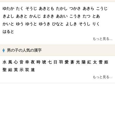
ゆたか
たく
そうじ
あきとも
たかし
つかさ
あきら
こうじ
きよし
あきと
かんじ
まさき
あおい
こうき
たつ
とあ
かいと
ゆう
ゆうと
ゆうき
ひなと
よしき
そうし
りく
はると
もっと見る...
男の子の人気の漢字
水
風
心
音
幸
夜
時
琥
七
日
羽
愛
蒼
光
陽
紅
太
雪
姫
聖
結
英
示
双
速
もっと見る...