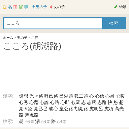
男の子
女の子
登録
ホーム
>
男の子
>
こ行
こころ(胡湖路)
漢字:
優想
光々路
呼己路
己湖蕗
弧工蕗
心
心信
心呂
心暖
心秀
心蕗
心論
心路
心郎
心露
志
志蕗
志路
快
悠
想
湖々路
湖己呂
琥心
皇公路
胡湖路
虎胡呂
虎頃
高光
路
鴻虎路
検索:
胡
湖
路
で検索
で検索
で検索