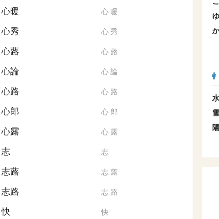
心暖
心
暖
心秀
心
秀
心蕗
心
蕗
心論
心
論
心路
心
路
心郎
心
郎
心露
心
露
志
志
志蕗
志
蕗
志路
志
路
快
快