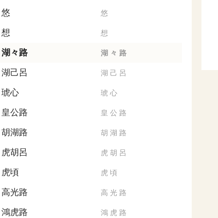
悠
悠
想
想
湖々路
湖
々
路
湖己呂
湖
己
呂
琥心
琥
心
皇公路
皇
公
路
胡湖路
胡
湖
路
虎胡呂
虎
胡
呂
虎頃
虎
頃
高光路
高
光
路
鴻虎路
鴻
虎
路