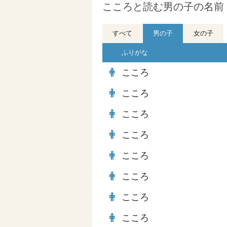
こころと読む男の子の名前 
すべて
男の子
女の子
ふりがな
こころ
こころ
こころ
こころ
こころ
こころ
こころ
こころ