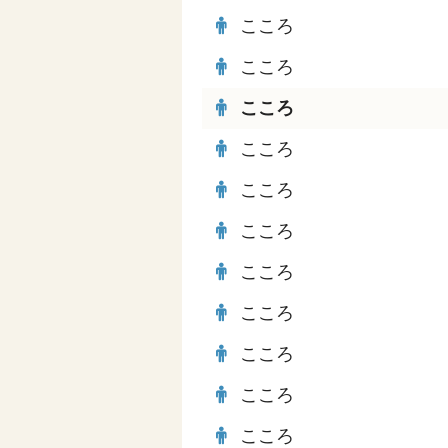
こころ
こころ
こころ
こころ
こころ
こころ
こころ
こころ
こころ
こころ
こころ