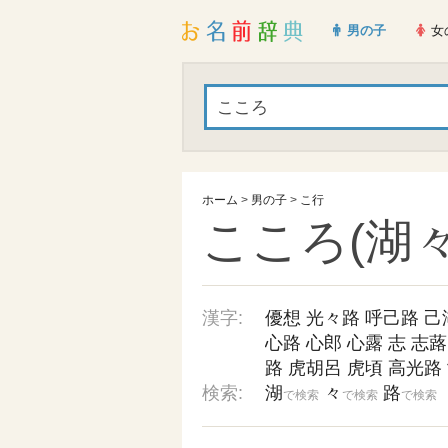
男の子
女
ホーム
>
男の子
>
こ行
こころ(湖々
漢字:
優想
光々路
呼己路
己
心路
心郎
心露
志
志蕗
路
虎胡呂
虎頃
高光路
検索:
湖
々
路
で検索
で検索
で検索