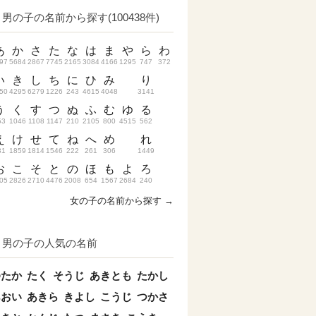
男の子の名前から探す(100438件)
あ
か
さ
た
な
は
ま
や
ら
わ
97
5684
2867
7745
2165
3084
4166
1295
747
372
い
き
し
ち
に
ひ
み
り
50
4295
6279
1226
243
4615
4048
3141
う
く
す
つ
ぬ
ふ
む
ゆ
る
53
1046
1108
1147
210
2105
800
4515
562
え
け
せ
て
ね
へ
め
れ
31
1859
1814
1546
222
261
306
1449
お
こ
そ
と
の
ほ
も
よ
ろ
05
2826
2710
4476
2008
654
1567
2684
240
女の子の名前から探す →
男の子の人気の名前
ゆたか
たく
そうじ
あきとも
たかし
あおい
あきら
きよし
こうじ
つかさ