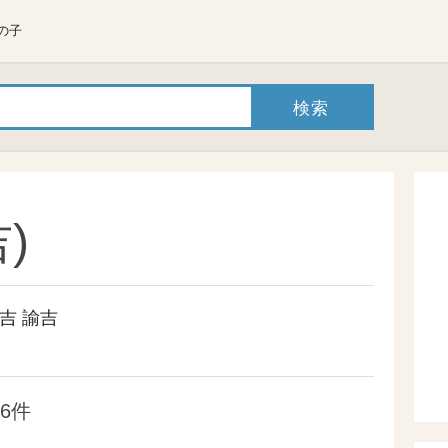
の子
)
吉
諭吉
6件