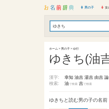
男の子
女
ホーム
>
男の子
>
ゆ行
ゆきち(油吉
漢字:
幸知
油吉
湯吉
由吉
論
検索:
油
吉
で検索
で検索
ゆきちと読む男の子の名前 