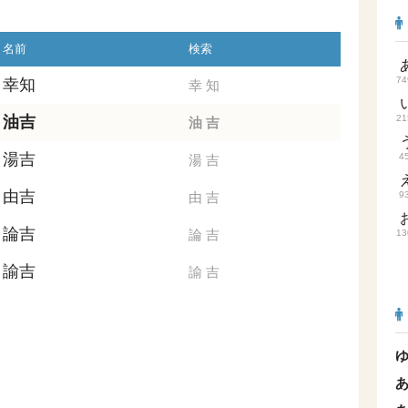
名前
検索
74
幸知
幸
知
油吉
21
油
吉
湯吉
4
湯
吉
由吉
由
吉
9
論吉
論
吉
13
諭吉
諭
吉