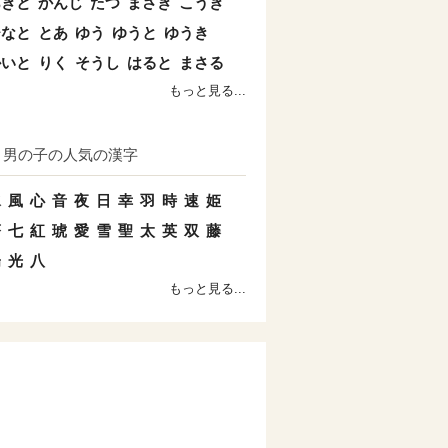
あきと
かんじ
たつ
まさき
こうき
ひなと
とあ
ゆう
ゆうと
ゆうき
かいと
りく
そうし
はると
まさる
もっと見る...
男の子の人気の漢字
水
風
心
音
夜
日
幸
羽
時
速
姫
蒼
七
紅
琥
愛
雪
聖
太
英
双
藤
陽
光
八
もっと見る...