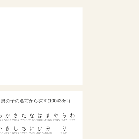
男の子の名前から探す(100438件)
あ
か
さ
た
な
は
ま
や
ら
わ
97
5684
2867
7745
2165
3084
4166
1295
747
372
い
き
し
ち
に
ひ
み
り
50
4295
6279
1226
243
4615
4048
3141