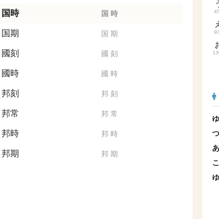
国時
4
国
時
国期
国
期
9
國刻
國
刻
13
國時
國
時
邦刻
邦
刻
邦常
邦
常
邦時
邦
時
邦期
邦
期