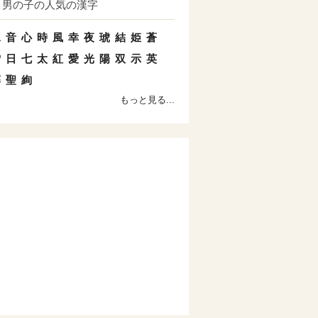
男の子の人気の漢字
水
音
心
時
風
幸
夜
琥
結
姫
蒼
雪
日
七
太
紅
愛
光
陽
双
示
英
藤
聖
絢
もっと見る...