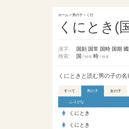
ホーム
>
男の子
>
く行
くにとき(国
漢字:
国刻
国常
国時
国期
國
検索:
国
時
で検索
で検索
くにときと読む男の子の名前
すべて
男の子
女の子
ふりがな
くにとき
くにとき