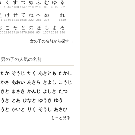
う
く
す
つ
ぬ
ふ
む
ゆ
る
53
1046
1108
1147
210
2105
800
4515
562
え
け
せ
て
ね
へ
め
れ
31
1859
1814
1546
222
261
306
1449
お
こ
そ
と
の
ほ
も
よ
ろ
05
2826
2710
4476
2008
654
1567
2684
240
女の子の名前から探す →
男の子の人気の名前
ゆたか
そうじ
たく
あきとも
たかし
つかさ
あおい
あきら
きよし
こうじ
あきと
まさき
かんじ
よしき
たつ
こうき
とあ
ひなと
ゆうき
ゆう
ゆうと
かいと
りく
そうし
あさひ
もっと見る...