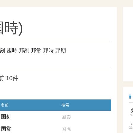
時)
刻
國時
邦刻
邦常
邦時
邦期
 10件
名前
検索
74
国刻
国
刻
国常
21
国
常