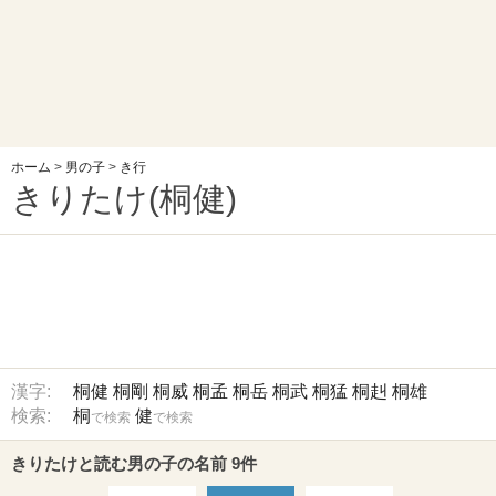
ホーム
>
男の子
>
き行
きりたけ(桐健)
漢字:
桐健
桐剛
桐威
桐孟
桐岳
桐武
桐猛
桐赳
桐雄
検索:
桐
健
で検索
で検索
きりたけと読む男の子の名前 9件