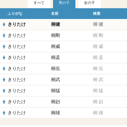
すべて
男の子
女の子
ふりがな
名前
検索
きりたけ
桐健
桐
健
きりたけ
桐剛
桐
剛
きりたけ
桐威
桐
威
きりたけ
桐孟
桐
孟
きりたけ
桐岳
桐
岳
きりたけ
桐武
桐
武
きりたけ
桐猛
桐
猛
きりたけ
桐赳
桐
赳
きりたけ
桐雄
桐
雄