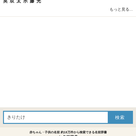
英
双
太
示
藤
光
もっと見る...
赤ちゃん・子供の名前 約18万件から検索できる名前辞書