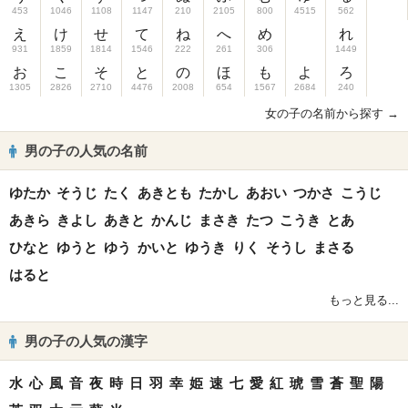
453
1046
1108
1147
210
2105
800
4515
562
え
け
せ
て
ね
へ
め
れ
931
1859
1814
1546
222
261
306
1449
お
こ
そ
と
の
ほ
も
よ
ろ
1305
2826
2710
4476
2008
654
1567
2684
240
女の子の名前から探す →
男の子の人気の名前
ゆたか
そうじ
たく
あきとも
たかし
あおい
つかさ
こうじ
あきら
きよし
あきと
かんじ
まさき
たつ
こうき
とあ
ひなと
ゆうと
ゆう
かいと
ゆうき
りく
そうし
まさる
はると
もっと見る...
男の子の人気の漢字
水
心
風
音
夜
時
日
羽
幸
姫
速
七
愛
紅
琥
雪
蒼
聖
陽