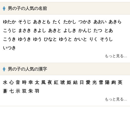
男の子の人気の名前
ゆたか
そうじ
あきとも
たく
たかし
つかさ
あおい
あきら
こうじ
まさき
きよし
あきと
よしき
かんじ
たつ
とあ
こうき
ゆうき
ゆう
ひなと
ゆうと
かいと
りく
そうし
いつき
もっと見る...
男の子の人気の漢字
水
心
音
時
幸
太
風
夜
紅
琥
姫
結
日
愛
光
雪
陽
絢
英
蒼
七
示
双
朱
羽
もっと見る...