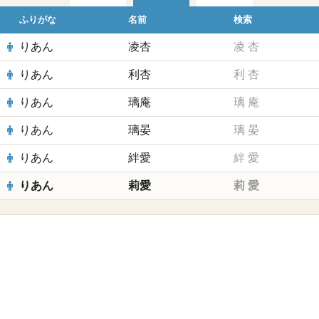
ふりがな
名前
検索
りあん
凌杏
凌
杏
りあん
利杏
利
杏
りあん
璃庵
璃
庵
りあん
璃晏
璃
晏
りあん
絆愛
絆
愛
りあん
莉愛
莉
愛