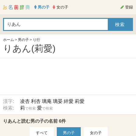
男の子
女の子
登録
ホーム
>
男の子
>
り行
りあん(莉愛)
漢字:
凌杏
利杏
璃庵
璃晏
絆愛
莉愛
検索:
莉
愛
で検索
で検索
りあんと読む男の子の名前 6件
すべて
男の子
女の子