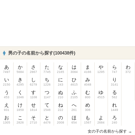
男の子の名前から探す(100438件)
あ
か
さ
た
な
は
ま
や
ら
わ
7497
5684
2867
7745
2165
3084
4166
1295
747
372
い
き
し
ち
に
ひ
み
り
2150
4295
6279
1226
243
4615
4048
3141
う
く
す
つ
ぬ
ふ
む
ゆ
る
453
1046
1108
1147
210
2105
800
4515
562
え
け
せ
て
ね
へ
め
れ
931
1859
1814
1546
222
261
306
1449
お
こ
そ
と
の
ほ
も
よ
ろ
1305
2826
2710
4476
2008
654
1567
2684
240
女の子の名前から探す →