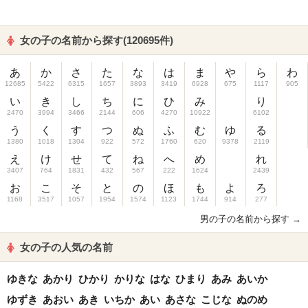
女の子の名前から探す(120695件)
あ
か
さ
た
な
は
ま
や
ら
わ
12685
5422
6315
1657
3893
3419
6928
675
1117
905
い
き
し
ち
に
ひ
み
り
2470
3994
3466
2144
606
4270
10922
6102
う
く
す
つ
ぬ
ふ
む
ゆ
る
1380
1018
1304
922
572
1760
620
9378
2119
え
け
せ
て
ね
へ
め
れ
3407
764
1831
432
567
222
1624
2439
お
こ
そ
と
の
ほ
も
よ
ろ
1168
3517
1057
1954
1574
1123
1744
914
277
男の子の名前から探す →
女の子の人気の名前
ゆきな
あかり
ひかり
かりな
はな
ひまり
あみ
あいか
ゆずき
あおい
あき
いちか
あい
あさな
こじな
ぬのめ