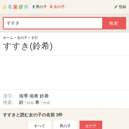
男の子
女の子
登録
ホーム
>
女の子
>
す行
すすき(鈴希)
漢字:
侑季
侑希
鈴希
検索:
鈴
希
で検索
で検索
すすきと読む女の子の名前 3件
すべて
男の子
女の子