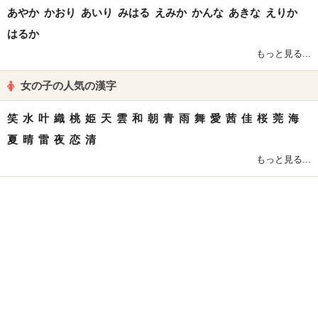
あやか
かおり
あいり
みはる
えみか
かんな
あきな
えりか
はるか
もっと見る...
女の子の人気の漢字
笑
水
叶
織
桃
姫
天
雲
和
朝
青
雨
舞
愛
茜
佳
桜
莞
海
夏
晴
雷
夜
恋
清
もっと見る...