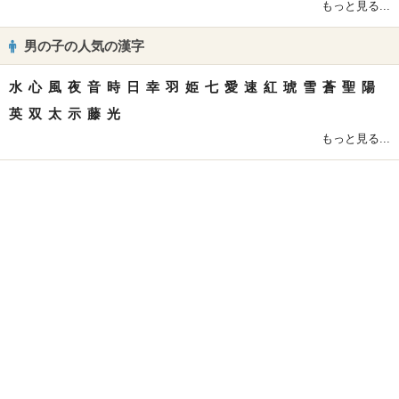
もっと見る...
男の子の人気の漢字
水
心
風
夜
音
時
日
幸
羽
姫
七
愛
速
紅
琥
雪
蒼
聖
陽
英
双
太
示
藤
光
もっと見る...