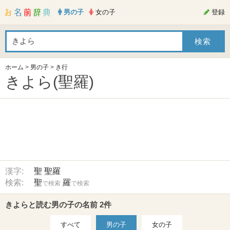
男の子
女の子
登録
ホーム
>
男の子
>
き行
きよら(聖羅)
漢字:
聖
聖羅
検索:
聖
羅
で検索
で検索
きよらと読む男の子の名前 2件
すべて
男の子
女の子