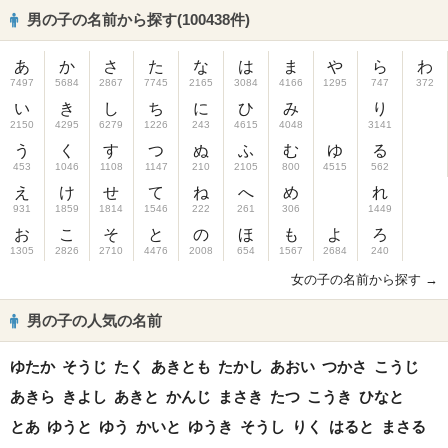
男の子の名前から探す(100438件)
あ
か
さ
た
な
は
ま
や
ら
わ
7497
5684
2867
7745
2165
3084
4166
1295
747
372
い
き
し
ち
に
ひ
み
り
2150
4295
6279
1226
243
4615
4048
3141
う
く
す
つ
ぬ
ふ
む
ゆ
る
453
1046
1108
1147
210
2105
800
4515
562
え
け
せ
て
ね
へ
め
れ
931
1859
1814
1546
222
261
306
1449
お
こ
そ
と
の
ほ
も
よ
ろ
1305
2826
2710
4476
2008
654
1567
2684
240
女の子の名前から探す →
男の子の人気の名前
ゆたか
そうじ
たく
あきとも
たかし
あおい
つかさ
こうじ
あきら
きよし
あきと
かんじ
まさき
たつ
こうき
ひなと
とあ
ゆうと
ゆう
かいと
ゆうき
そうし
りく
はると
まさる