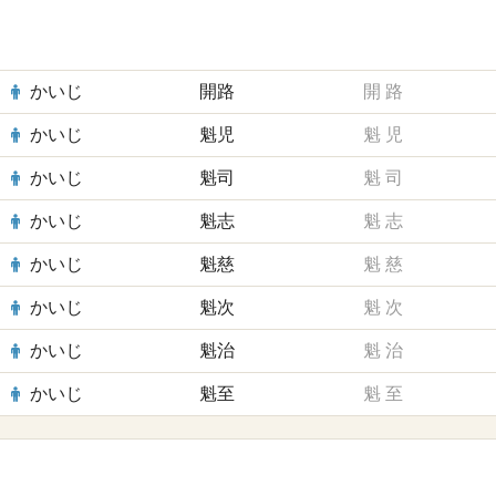
かいじ
開路
開
路
かいじ
魁児
魁
児
かいじ
魁司
魁
司
かいじ
魁志
魁
志
かいじ
魁慈
魁
慈
かいじ
魁次
魁
次
かいじ
魁治
魁
治
かいじ
魁至
魁
至