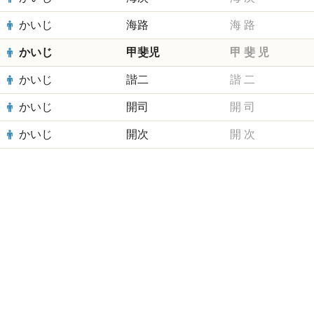
かいじ
海路
海
路
かいじ
甲斐児
甲
斐
児
かいじ
諧二
諧
二
かいじ
開司
開
司
かいじ
開次
開
次