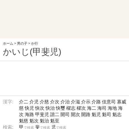
ホーム
>
男の子
>
か行
かいじ(甲斐児)
漢字:
介二
介児
介慈
介次
介治
介滋
介示
介路
佳意司
寡威
慈
快児
快次
快治
快璽
櫂志
櫂次
海二
海司
海地
海
次
海路
甲斐児
諧二
開司
開次
開路
魁児
魁司
魁志
魁慈
魁次
魁治
魁至
検索:
甲
斐
児
で検索
で検索
で検索