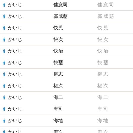
かいじ
佳意司
佳
意
司
かいじ
寡威慈
寡
威
慈
かいじ
快児
快
児
かいじ
快次
快
次
かいじ
快治
快
治
かいじ
快璽
快
璽
かいじ
櫂志
櫂
志
かいじ
櫂次
櫂
次
かいじ
海二
海
二
かいじ
海司
海
司
かいじ
海地
海
地
かいじ
海次
海
次