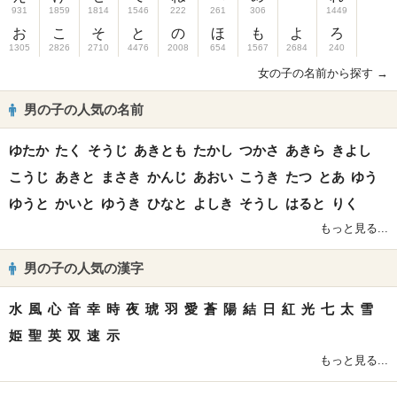
931
1859
1814
1546
222
261
306
1449
お
こ
そ
と
の
ほ
も
よ
ろ
1305
2826
2710
4476
2008
654
1567
2684
240
女の子の名前から探す →
男の子の人気の名前
ゆたか
たく
そうじ
あきとも
たかし
つかさ
あきら
きよし
こうじ
あきと
まさき
かんじ
あおい
こうき
たつ
とあ
ゆう
ゆうと
かいと
ゆうき
ひなと
よしき
そうし
はると
りく
もっと見る...
男の子の人気の漢字
水
風
心
音
幸
時
夜
琥
羽
愛
蒼
陽
結
日
紅
光
七
太
雪
姫
聖
英
双
速
示
もっと見る...