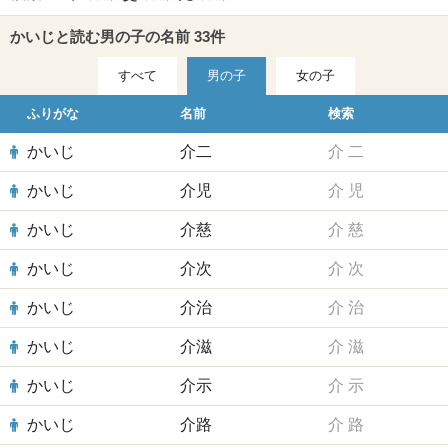
かいじと読む男の子の名前 33件
すべて
男の子
女の子
ふりがな
名前
検索
かいじ
介二
介
二
かいじ
介児
介
児
かいじ
介慈
介
慈
かいじ
介次
介
次
かいじ
介治
介
治
かいじ
介滋
介
滋
かいじ
介示
介
示
かいじ
介路
介
路