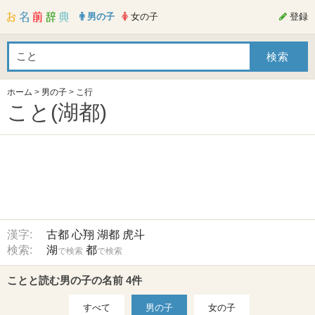
男の子
女の子
登録
ホーム
>
男の子
>
こ行
こと(湖都)
漢字:
古都
心翔
湖都
虎斗
検索:
湖
都
で検索
で検索
ことと読む男の子の名前 4件
すべて
男の子
女の子