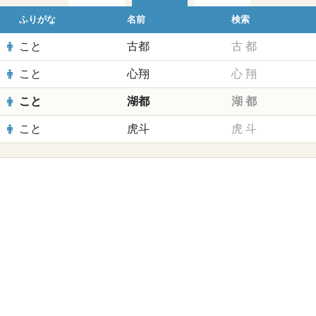
ふりがな
名前
検索
こと
古都
古
都
こと
心翔
心
翔
こと
湖都
湖
都
こと
虎斗
虎
斗