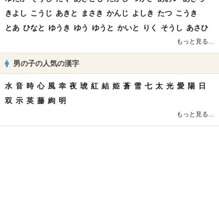
きよし
こうじ
あきと
まさき
かんじ
よしき
たつ
こうき
とあ
ひなと
ゆうき
ゆう
ゆうと
かいと
りく
そうし
あさひ
もっと見る...
男の子の人気の漢字
水
音
時
心
風
幸
夜
琥
紅
結
姫
蒼
雪
七
太
光
愛
陽
日
双
示
英
藤
絢
明
もっと見る...