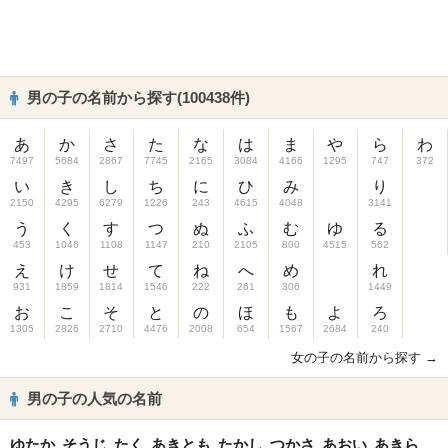
男の子の名前から探す(100438件)
あ
か
さ
た
な
は
ま
や
ら
わ
7497
5684
2867
7745
2165
3084
4166
1295
747
372
い
き
し
ち
に
ひ
み
り
2150
4295
6279
1226
243
4615
4048
3141
う
く
す
つ
ぬ
ふ
む
ゆ
る
453
1046
1108
1147
210
2105
800
4515
562
え
け
せ
て
ね
へ
め
れ
931
1859
1814
1546
222
261
306
1449
お
こ
そ
と
の
ほ
も
よ
ろ
1305
2826
2710
4476
2008
654
1567
2684
240
女の子の名前から探す →
男の子の人気の名前
ゆたか
そうじ
たく
あきとも
たかし
つかさ
あおい
あきら