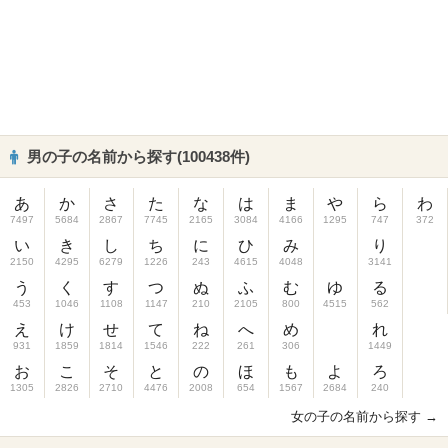
男の子の名前から探す(100438件)
あ
か
さ
た
な
は
ま
や
ら
わ
7497
5684
2867
7745
2165
3084
4166
1295
747
372
い
き
し
ち
に
ひ
み
り
2150
4295
6279
1226
243
4615
4048
3141
う
く
す
つ
ぬ
ふ
む
ゆ
る
453
1046
1108
1147
210
2105
800
4515
562
え
け
せ
て
ね
へ
め
れ
931
1859
1814
1546
222
261
306
1449
お
こ
そ
と
の
ほ
も
よ
ろ
1305
2826
2710
4476
2008
654
1567
2684
240
女の子の名前から探す →