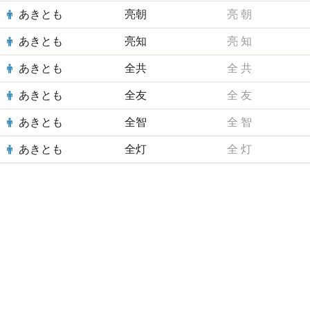
あきとも
亮朝
亮
朝
あきとも
亮知
亮
知
あきとも
全共
全
共
あきとも
全友
全
友
あきとも
全智
全
智
あきとも
全灯
全
灯