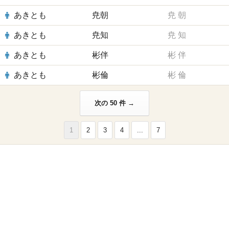
あきとも
尭朝
尭
朝
あきとも
尭知
尭
知
あきとも
彬伴
彬
伴
あきとも
彬倫
彬
倫
次の 50 件 →
1
2
3
4
...
7