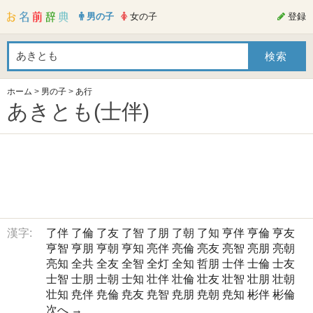
男の子
女の子
登録
ホーム
>
男の子
>
あ行
あきとも(士伴)
漢字:
了伴
了倫
了友
了智
了朋
了朝
了知
亨伴
亨倫
亨友
亨智
亨朋
亨朝
亨知
亮伴
亮倫
亮友
亮智
亮朋
亮朝
亮知
全共
全友
全智
全灯
全知
哲朋
士伴
士倫
士友
士智
士朋
士朝
士知
壮伴
壮倫
壮友
壮智
壮朋
壮朝
壮知
尭伴
尭倫
尭友
尭智
尭朋
尭朝
尭知
彬伴
彬倫
次へ →