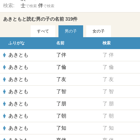
検索:
士
伴
で検索
で検索
あきともと読む男の子の名前 319件
すべて
男の子
女の子
ふりがな
名前
検索
あきとも
了伴
了
伴
あきとも
了倫
了
倫
あきとも
了友
了
友
あきとも
了智
了
智
あきとも
了朋
了
朋
あきとも
了朝
了
朝
あきとも
了知
了
知