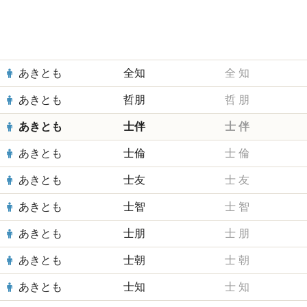
あきとも
全知
全
知
あきとも
哲朋
哲
朋
あきとも
士伴
士
伴
あきとも
士倫
士
倫
あきとも
士友
士
友
あきとも
士智
士
智
あきとも
士朋
士
朋
あきとも
士朝
士
朝
あきとも
士知
士
知