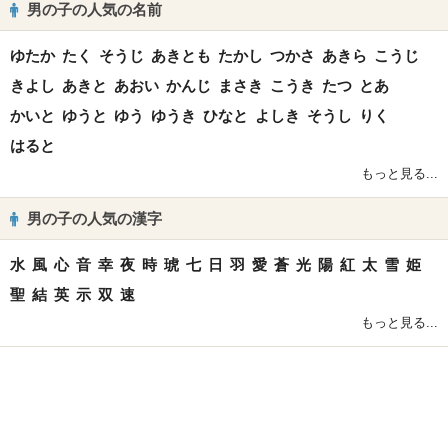
男の子の人気の名前
ゆたか
たく
そうじ
あきとも
たかし
つかさ
あきら
こうじ
きよし
あきと
あおい
かんじ
まさき
こうき
たつ
とあ
かいと
ゆうと
ゆう
ゆうき
ひなと
よしき
そうし
りく
はると
もっと見る...
男の子の人気の漢字
水
風
心
音
幸
夜
時
琥
七
日
羽
愛
蒼
光
陽
紅
太
雪
姫
聖
結
英
示
双
速
もっと見る...