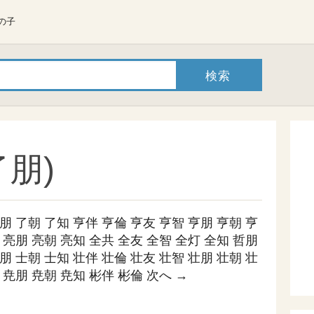
の子
朋)
朋
了朝
了知
亨伴
亨倫
亨友
亨智
亨朋
亨朝
亨
亮朋
亮朝
亮知
全共
全友
全智
全灯
全知
哲朋
朋
士朝
士知
壮伴
壮倫
壮友
壮智
壮朋
壮朝
壮
尭朋
尭朝
尭知
彬伴
彬倫
次へ →