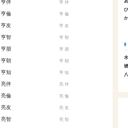
亨伴
亨
伴
亨倫
亨
倫
亨友
亨
友
亨智
亨
智
亨朋
亨
朋
亨朝
亨
朝
亨知
亨
知
亮伴
亮
伴
亮倫
亮
倫
亮友
亮
友
亮智
亮
智