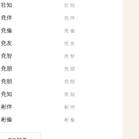
壮知
壮
知
尭伴
尭
伴
尭倫
尭
倫
尭友
尭
友
尭智
尭
智
尭朋
尭
朋
尭朝
尭
朝
尭知
尭
知
彬伴
彬
伴
彬倫
彬
倫