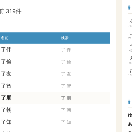
 319件
74
名前
検索
21
了伴
了
伴
4
了倫
了
倫
9
了友
了
友
13
了智
了
智
了朋
了
朋
了朝
了
朝
了知
了
知