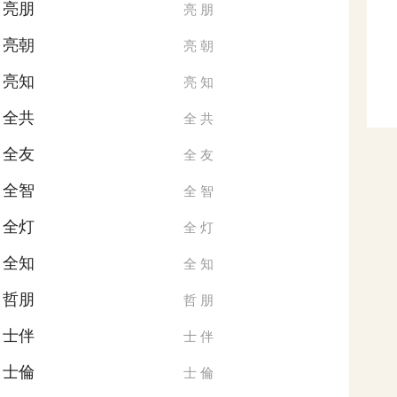
亮朋
亮
朋
亮朝
亮
朝
亮知
亮
知
全共
全
共
全友
全
友
全智
全
智
全灯
全
灯
全知
全
知
哲朋
哲
朋
士伴
士
伴
士倫
士
倫