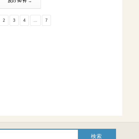
次の 50 件 →
2
3
4
...
7