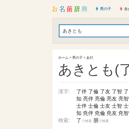
男の子
女
ホーム
>
男の子
>
あ行
あきとも(了
漢字:
了伴
了倫
了友
了智
了
知
亮伴
亮倫
亮友
亮智
士伴
士倫
士友
士智
士
知
尭伴
尭倫
尭友
尭智
検索:
了
朋
で検索
で検索