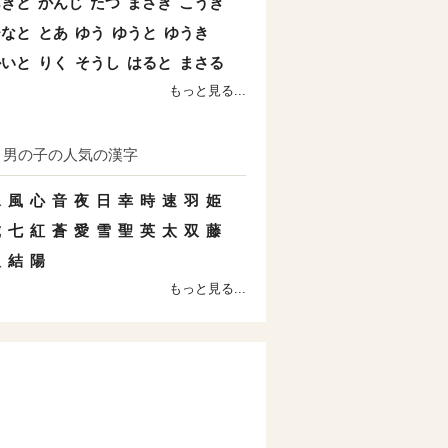
あきと
かんじ
たつ
まさき
こうき
ひなと
とあ
ゆう
ゆうと
ゆうき
かいと
りく
そうし
はると
まさる
もっと見る...
男の子の人気の漢字
水
風
心
音
夜
日
幸
時
速
羽
姫
琥
七
紅
蒼
愛
雪
聖
英
太
双
藤
八
結
陽
もっと見る...