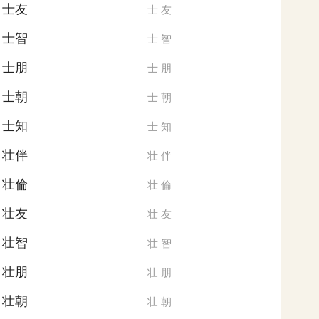
士友
士
友
士智
士
智
士朋
士
朋
士朝
士
朝
士知
士
知
壮伴
壮
伴
壮倫
壮
倫
壮友
壮
友
壮智
壮
智
壮朋
壮
朋
壮朝
壮
朝