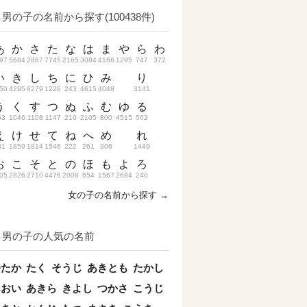
男の子の名前から探す(100438件)
あ
か
さ
た
な
は
ま
や
ら
わ
97
5684
2867
7745
2165
3084
4166
1295
747
372
い
き
し
ち
に
ひ
み
り
50
4295
6279
1226
243
4615
4048
3141
う
く
す
つ
ぬ
ふ
む
ゆ
る
53
1046
1108
1147
210
2105
800
4515
562
え
け
せ
て
ね
へ
め
れ
31
1859
1814
1546
222
261
306
1449
お
こ
そ
と
の
ほ
も
よ
ろ
05
2826
2710
4476
2008
654
1567
2684
240
女の子の名前から探す →
男の子の人気の名前
ゆたか
たく
そうじ
あきとも
たかし
あおい
あきら
きよし
つかさ
こうじ