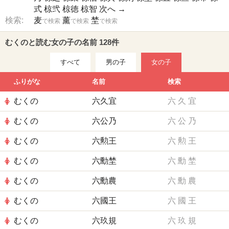
式
椋弐
椋徳
椋智
次へ →
検索:
麦
薰
埜
で検索
で検索
で検索
むくのと読む女の子の名前 128件
すべて
男の子
女の子
ふりがな
名前
検索
むくの
六久宜
六
久
宜
むくの
六公乃
六
公
乃
むくの
六勲王
六
勲
王
むくの
六勳埜
六
勳
埜
むくの
六勳農
六
勳
農
むくの
六國王
六
國
王
むくの
六玖規
六
玖
規