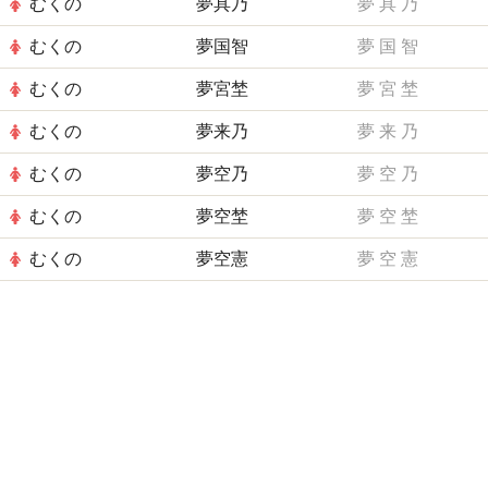
むくの
夢具乃
夢
具
乃
むくの
夢国智
夢
国
智
むくの
夢宮埜
夢
宮
埜
むくの
夢来乃
夢
来
乃
むくの
夢空乃
夢
空
乃
むくの
夢空埜
夢
空
埜
むくの
夢空憲
夢
空
憲