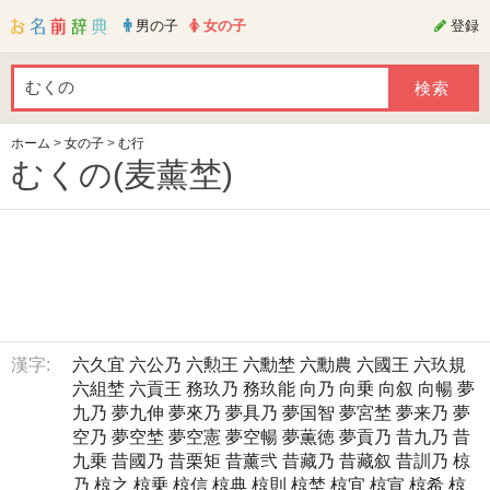
男の子
女の子
登録
ホーム
>
女の子
>
む行
むくの(麦薰埜)
漢字:
六久宜
六公乃
六勲王
六勳埜
六勳農
六國王
六玖規
六組埜
六貢王
務玖乃
務玖能
向乃
向乗
向叙
向暢
夢
九乃
夢九伸
夢來乃
夢具乃
夢国智
夢宮埜
夢来乃
夢
空乃
夢空埜
夢空憲
夢空暢
夢薫徳
夢貢乃
昔九乃
昔
九乗
昔國乃
昔栗矩
昔薰弐
昔藏乃
昔藏叙
昔訓乃
椋
乃
椋之
椋乗
椋信
椋典
椋則
椋埜
椋宜
椋宣
椋希
椋